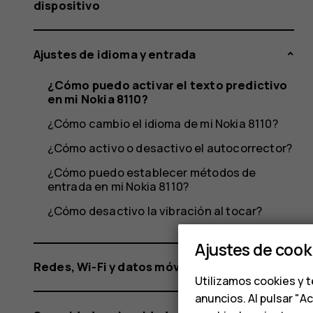
Nokia
dispositivo
Ajustes de idioma y entrada
8110?
¿Cómo puedo activar el texto predictivo
en mi Nokia 8110?
¿Cómo cambio el idioma de mi Nokia 8110?
¿Cómo activo o desactivo el autocorrector?
¿Cómo puedo establecer métodos de
entrada en mi Nokia 8110?
¿Cómo desactivo la vibración al tocar?
Ajustes de cook
Redes, Wi-Fi y datos móviles
Utilizamos cookies y t
anuncios. Al pulsar "A