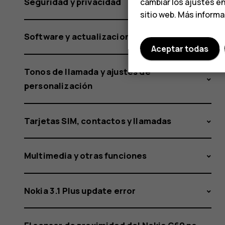
Seguridad y privacidad
cambiar los ajustes e
sitio web. Más inform
Software y actualizaciones
Aceptar todas
Tonos de llamada y ajustes de
personalización
Tarjetas SIM, contactos y llamadas
Multimedia y otras funciones
Nokia 3.1 Plus update error