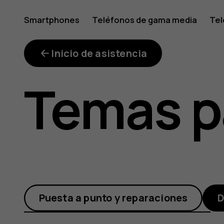
¿Cómo
Smartphones
Teléfonos de gama media
Tel
Mi cuenta
puedo
Inicio de asistencia
Temas p
activar
el
Puesta a punto y reparaciones
D