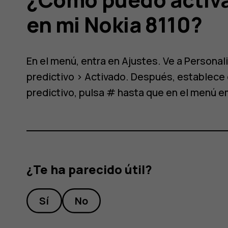
en mi Nokia 8110?
o
En el menú, entra en
Ajustes
. Ve a
Personal
predictivo
>
Activado
. Después, establece e
predictivo, pulsa # hasta que en el menú e
¿Te ha parecido útil?
Sí
No