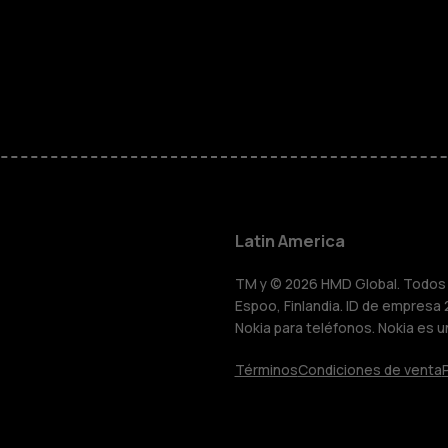
Smartphon
Teléfonos 
Teléfonos p
personas m
Latin America
HMD Terra 
TM y © 2026 HMD Global. Todos l
Espoo, Finlandia. ID de empresa 
Nokia para teléfonos. Nokia es u
Comprar
Términos
Condiciones de venta