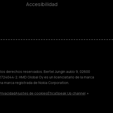
es
Accesibilidad
de gama media
ara
ayores
M
os derechos reservados. Bertel Jungin aukio 9, 02600
2724044-2. HMD Global Oy es un licenciatario de la marca
na marca registrada de Nokia Corporation.
Privacidad
Ajustes de cookies
Ética
Speak Up channel