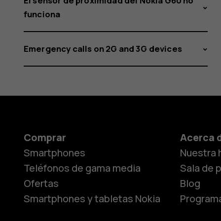
El sensor de proximidad del Nokia G60 no
funciona
Emergency calls on 2G and 3G devices
Comprar
Acerca 
Smartphones
Nuestra h
Teléfonos de gama media
Sala de 
Ofertas
Blog
Smartphones y tabletas Nokia
Programa