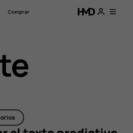
Comprar
te
orios
 el texto predictivo