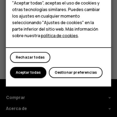
Teléfonos para
"Aceptar todas", aceptas el uso de cookies y
emergente para confirmar la transferencia del
personas mayores
otras tecnologías similares. Puedes cambiar
archivo.
los ajustes en cualquier momento
HMD Terra M
seleccionando "Ajustes de cookies" en la
parte inferior del sitio web. Más información
Comprar
sobre nuestra
política de cookies
.
Mi cuenta
¿Te ha parecido útil?
Rechazar todas
Sí
No
Aceptar todas
Gestionar preferencias
Comprar
Acerca de