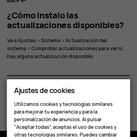
Back
¿Cómo instalo las
actualizaciones disponibles?
Ve a
Ajustes
>
Sistema
>
Actualización del
sistema
>
Comprobar actualizaciones
para ver si
hay alguna actualización disponible.
Smartphones
Ajustes de cookies
¿Te ha parecido útil?
Teléfonos de gama
Utilizamos cookies y tecnologías similares
media
Sí
No
para mejorar tu experiencia y para la
personalización de anuncios. Al pulsar
Teléfonos para
"Aceptar todas", aceptas el uso de cookies y
otras tecnologías similares. Puedes cambiar