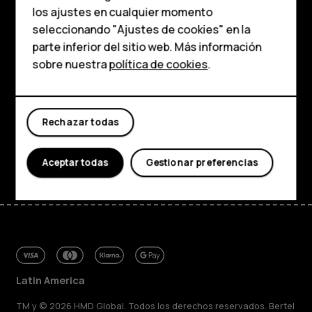
personas mayores
los ajustes en cualquier momento
HMD Terra M
seleccionando "Ajustes de cookies" en la
Comprar
parte inferior del sitio web. Más información
Comprar
sobre nuestra
política de cookies
.
Acerca de
Planet and people
Mi cuenta
Rechazar todas
Soporte
Facebook
Instagram
Tiktok
Youtube
Linkedin
Discord
Aceptar todas
Gestionar preferencias
Latin America
TM y © 2026 HMD Global. Todos los derechos reservados. Bertel