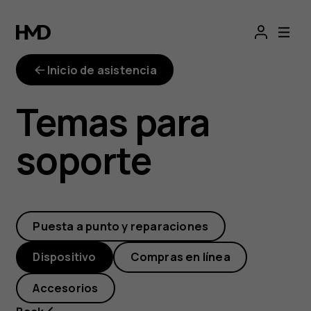
¿Cómo
puedo
Inicio de asistencia
restablecer
Temas para
mi
soporte
smartphone
y
Puesta a punto y reparaciones
restaurar
Dispositivo
Compras en línea
la
Accesorios