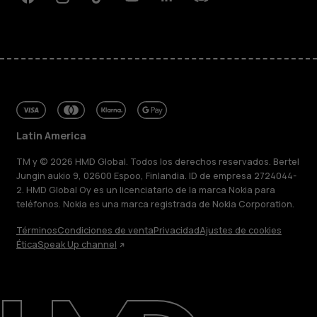
Facebook
Instagram
Tiktok
Youtube
Linkedin
Discord
Latin America
TM y © 2026 HMD Global. Todos los derechos reservados. Bertel
Jungin aukio 9, 02600 Espoo, Finlandia. ID de empresa 2724044-
2. HMD Global Oy es un licenciatario de la marca Nokia para
teléfonos. Nokia es una marca registrada de Nokia Corporation.
Términos
Condiciones de venta
Privacidad
Ajustes de cookies
Ética
Speak Up channel
Acerca de
Blog
Reparar, reutilizar, reciclar