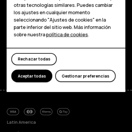
personas mayores
otras tecnologías similares. Puedes cambiar
los ajustes en cualquier momento
HMD Terra M
Comprar
seleccionando "Ajustes de cookies" en la
parte inferior del sitio web. Más información
Comprar
Acerca de
sobre nuestra
política de cookies
.
Planet and people
Mi cuenta
Soporte
Rechazar todas
Facebook
Instagram
Tiktok
Youtube
Linkedin
Discord
Aceptar todas
Gestionar preferencias
Latin America