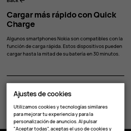
Back
Cargar más rápido con Quick
Charge
Algunos smartphones Nokia son compatibles con la
función de carga rápida. Estos dispositivos pueden
cargar hasta la mitad de su batería en 30 minutos.
Smartphones
Ajustes de cookies
¿Te ha parecido útil?
Teléfonos de gama
Utilizamos cookies y tecnologías similares
Sí
No
media
para mejorar tu experiencia y para la
personalización de anuncios. Al pulsar
Teléfonos para
"Aceptar todas", aceptas el uso de cookies y