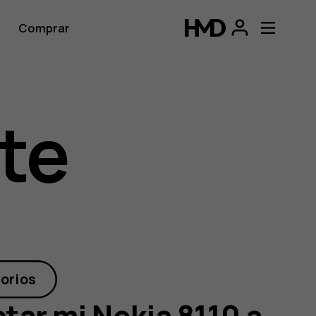
Comprar
te
orios
ar mi Nokia 8110 a