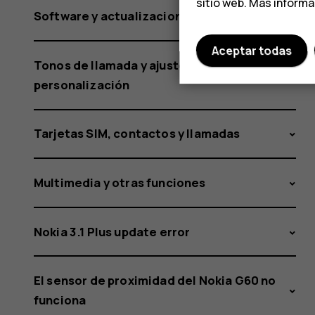
sitio web. Más inform
Software y actualizaciones
Aceptar todas
Tonos de llamada y ajustes de
personalización
Tarjetas SIM, contactos y llamadas
Multimedia y otras funciones
Nokia 3.1 Plus update error
El sensor de proximidad del Nokia G60 no
funciona