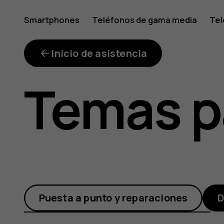
¿Cómo
Smartphones
Teléfonos de gama media
Tel
Mi cuenta
puedo
Inicio de asistencia
Temas p
conectar
mi
Puesta a punto y reparaciones
D