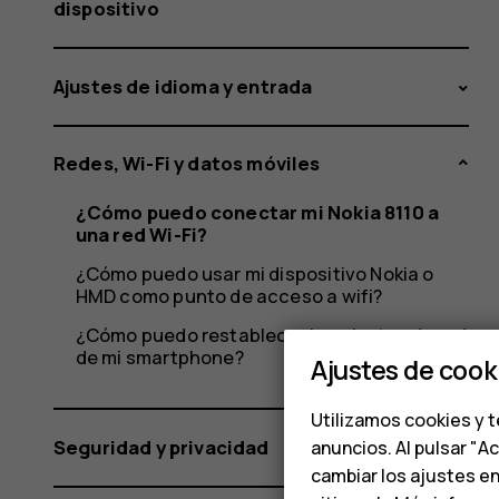
red
dispositivo
Ajustes de idioma y entrada
Wi-
Redes, Wi-Fi y datos móviles
Fi?
¿Cómo puedo conectar mi Nokia 8110 a
una red Wi-Fi?
¿Cómo puedo usar mi dispositivo Nokia o
HMD como punto de acceso a wifi?
¿Cómo puedo restablecer los ajustes de red
de mi smartphone?
Ajustes de cook
Utilizamos cookies y t
Seguridad y privacidad
anuncios. Al pulsar "A
cambiar los ajustes e