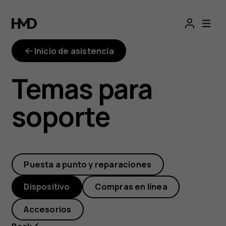
¿Cómo
accedo
Inicio de asistencia
a
Temas para
la
soporte
información
y
Puesta a punto y reparaciones
los
Dispositivo
Compras en línea
ajustes
Accesorios