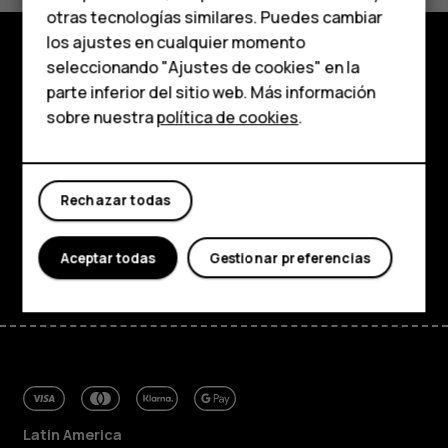
personas mayores
otras tecnologías similares. Puedes cambiar
los ajustes en cualquier momento
HMD Terra M
seleccionando "Ajustes de cookies" en la
Comprar
parte inferior del sitio web. Más información
Comprar
sobre nuestra
política de cookies
.
Acerca de
Mi cuenta
Planet and people
Rechazar todas
Soporte
Facebook
Instagram
Tiktok
Youtube
Linkedin
Discord
Aceptar todas
Gestionar preferencias
Latin America