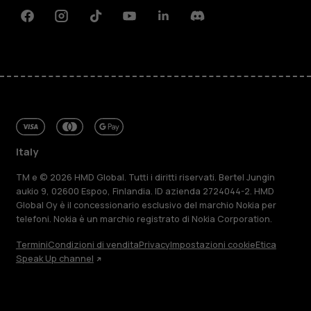
Facebook
Instagram
Tiktok
Youtube
Linkedin
Discord
Italy
TM e © 2026 HMD Global. Tutti i diritti riservati. Bertel Jungin
aukio 9, 02600 Espoo, Finlandia. ID azienda 2724044-2. HMD
Global Oy è il concessionario esclusivo del marchio Nokia per
telefoni. Nokia è un marchio registrato di Nokia Corporation.
Termini
Condizioni di vendita
Privacy
Impostazioni cookie
Etica
Speak Up channel
Informazioni su