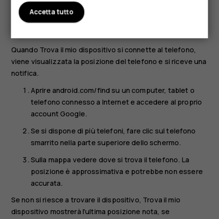
Accetta tutto
avere la funzionalità Posizione attivata
avere la funzionalità Trova il mio dispositivo attivata
Quando Trova il mio dispositivo si connette al telefono,
viene visualizzata la posizione del telefono e si riceve una
notifica.
Aprire android.com/find su un computer, tablet o
telefono connesso a Internet e accedere al proprio
account Google.
Se si dispone di più telefoni, fare clic sul telefono
smarrito nella parte superiore dello schermo.
Sulla mappa vedere dove si trova il telefono. La
posizione è approssimativa e potrebbe non essere
accurata.
Se non si riesce a trovare il dispositivo, Trova il mio
dispositivo mostrerà l'ultima posizione nota, se