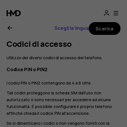
Manuale
d’uso
Scegli la lingua
Scarica
del
Codici di accesso
Nokia
Utilizzo dei diversi codici di accesso del telefono.
5.1
Codice PIN o PIN2
I codici PIN o PIN2 contengono da 4 a 8 cifre.
Tali codici proteggono la scheda SIM dall'uso non
autorizzato o sono necessari per accedere ad alcune
funzionalità. È possibile configurare il proprio telefono
affinché chieda il codice PIN all'accensione.
Se si dimenticano i codici o non vengono forniti con la