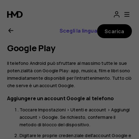
Manuale
d’uso
Scegli la lingua
Scarica
del
Google Play
Nokia
Il telefono Android può sfruttare al massimo tutte le sue
5.1
potenzialità con Google Play: app, musica, film e libri sono
immediatamente disponibili per l’intrattenimento. Tutto ciò
che serve è un account Google.
Aggiungere un account Google al telefono
Toccare
Impostazioni
>
Utenti e account
>
Aggiungi
account
>
Google
. Se richiesto, confermare il
metodo di blocco del dispositivo.
Digitare le proprie credenziale dell’account Google e