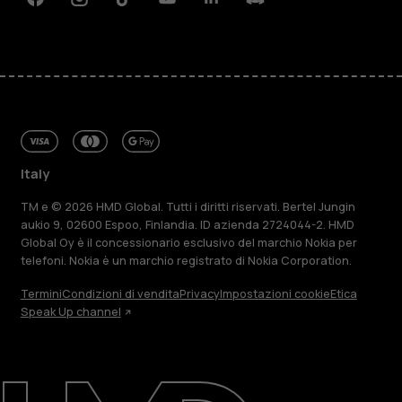
Facebook
Instagram
Tiktok
Youtube
Linkedin
Discord
Italy
TM e © 2026 HMD Global. Tutti i diritti riservati. Bertel Jungin
aukio 9, 02600 Espoo, Finlandia. ID azienda 2724044-2. HMD
Global Oy è il concessionario esclusivo del marchio Nokia per
telefoni. Nokia è un marchio registrato di Nokia Corporation.
Termini
Condizioni di vendita
Privacy
Impostazioni cookie
Etica
Speak Up channel
Informazioni su
Ripara, riutilizza, ricicla