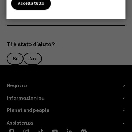
Toccare
Musica
,
Film
o
Libri
per saperne di più.
Accetta tutto
Ti è stato d'aiuto?
Sì
No
Negozio
Informazioni su
Planet and people
Assistenza