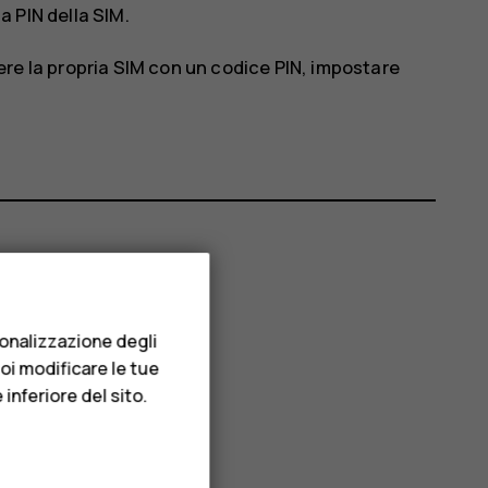
 PIN della SIM
.
re la propria SIM con un codice PIN, impostare
sonalizzazione degli
uoi modificare le tue
inferiore del sito.