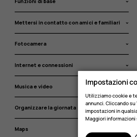
Funzioni di base
Mettersi in contatto con amici e familiari
Fotocamera
Internet e connessioni
Impostazioni c
Musica e video
Utilizziamo cookie e te
annunci. Cliccando su "
Organizzare la giornata
impostazioni in qualsi
Maggiori informazioni 
Maps