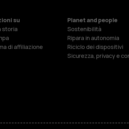
ioni su
Planet and people
 storia
Sostenibilità
Smartphon
mpa
Ripara in autonomia
a di affiliazione
Riciclo dei dispositivi
Sicurezza, privacy e co
Cellulari
Telefoni pe
Accessori
HMD Terra 