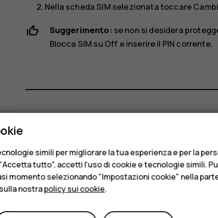
Nella scheda SIM selezionata toccare
Cambia
Suggerimento:
se non si desidera protegge
Blocca SIM
su
Off
e inserire il PIN corrente.
Ti è stato d'aiuto?
ookie
cnologie simili per migliorare la tua esperienza e per la per
Sì
No
Accetta tutto", accetti l'uso di cookie e tecnologie simili. P
asi momento selezionando "Impostazioni cookie" nella parte 
sulla nostra
policy sui cookie
.