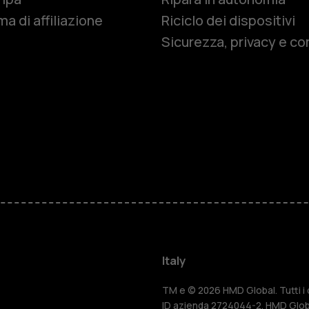
Smartphon
a di affiliazione
Riciclo dei dispositivi
Sicurezza, privacy e co
Cellulari
Telefoni pe
Accessori
HMD Terra 
Per le impr
Italy
Tablet
TM e © 2026 HMD Global. Tutti i di
ID azienda 2724044-2. HMD Globa