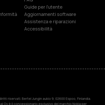
e
Guide per l'utente
nformità
Aggiornamenti software
Assistenza e riparazioni
Accessibilità
r anziani
M
ese
ritti riservati. Bertel Jungin aukio 9, 02600 Espoo, Finlandia.
l Oy è il concessionario esclusivo del marchio Nokia per