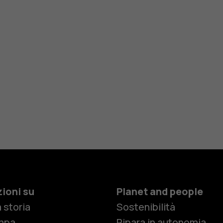
ioni su
Planet and people
 storia
Sostenibilità
mpa
Ripara in autonomia