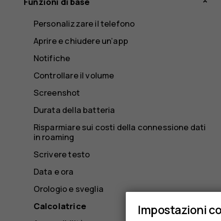
Funzioni di base
Personalizzare il telefono
Aprire e chiudere un’app
Notifiche
Controllare il volume
Screenshot
Durata della batteria
Risparmiare sui costi della connessione dati
in roaming
Scrivere testo
Data e ora
Orologio e sveglia
Calcolatrice
Impostazioni c