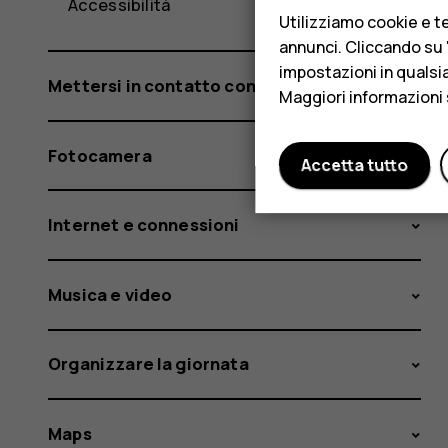
Accessibilità
Utilizziamo cookie e te
annunci. Cliccando su "
impostazioni in qualsi
Mettersi in contatto con amici e familiari
Maggiori informazioni 
Fotocamera
Accetta tutto
Internet e connessioni
Musica e video
Organizzare la giornata
Maps