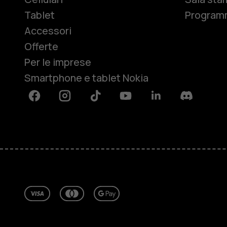
Tablet
Programm
Accessori
Offerte
Per le imprese
Smartphone e tablet Nokia
Facebook
Instagram
Tiktok
Youtube
Linkedin
Discord
Informazioni su
Ripara, riutilizza, ricicla