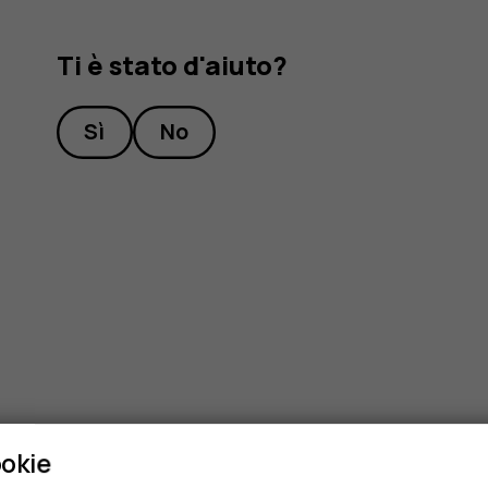
Ti è stato d'aiuto?
Sì
No
ookie