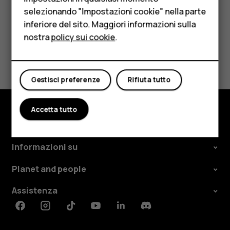
Per le imprese
selezionando "Impostazioni cookie" nella parte
inferiore del sito. Maggiori informazioni sulla
Tablet
nostra
policy sui cookie
.
Negozio
Ti è stato d'aiuto?
Il mio account
Sì
No
Gestisci preferenze
Rifiuta tutto
Accetta tutto
Negozio
Informazioni su
Planet and people
Assistenza
Facebook
Instagram
Tiktok
Youtube
Linkedin
Discord