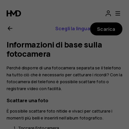
Manuale
d’uso
Scegli la lingua
Scarica
del
Informazioni di base sulla
Nokia
fotocamera
5.1
Perché disporre di una fotocamera separata se il telefono
ha tutto ciò che è necessario per catturare i ricordi? Con la
fotocamera del telefono è possibile scattare foto o
registrare video con facilità.
Scattare una foto
È possibile scattare foto nitide e vivaci per catturare i
momenti più belli e inserirli nell’album fotografico.
Toccare
Fotocamera
.