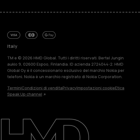
Italy
TM e © 2026 HMD Global. Tutti i diritti riservati. Bertel Jungin
aukio 9, 02600 Espoo, Finlandia. ID azienda 2724044-2. HMD
Global Oy è il concessionario esclusivo del marchio Nokia per
telefoni. Nokia è un marchio registrato di Nokia Corporation.
Termini
Condizioni di vendita
Privacy
Impostazioni cookie
Etica
Speak Up channel
Informazioni su
Ripara, riutilizza, ricicla
Sostenibilità
Assistenza