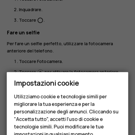
Inquadrare.
Toccare
.
panorama_fish_eye
Fare un selfie
Per fare un selfie perfetto, utilizzare la fotocamera
anteriore del telefono.
Toccare
Fotocamera
.
Toccare
per attivare la fotocamera anteriore.
Smartphone
Impostazioni cookie
Inquadrare.
Cellulari
Toccare
.
panorama_fish_eye
Utilizziamo cookie e tecnologie simili per
Telefoni per anziani
migliorare la tua esperienza e per la
Scattare foto panoramiche
personalizzazione degli annunci. Cliccando su
Accessori
Toccare
Fotocamera
>
>
Panoramica
e seguire le
menu
"Accetta tutto", accetti l'uso di cookie e
istruzioni sul telefono.
HMD Terra M
tecnologie simili. Puoi modificare le tue
impostazioni in qualsiasi momento