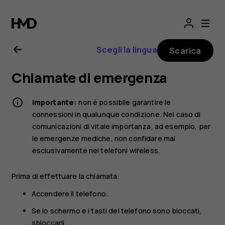
Manuale
d’uso
Scegli la lingua
Scarica
del
Chiamate di emergenza
Nokia
Importante:
non è possibile garantire le
5.1
connessioni in qualunque condizione. Nel caso di
comunicazioni di vitale importanza, ad esempio, per
le emergenze mediche, non confidare mai
esclusivamente nei telefoni wireless.
Prima di effettuare la chiamata:
Accendere il telefono.
Se lo schermo e i tasti del telefono sono bloccati,
sbloccarli.