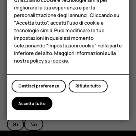
Telefoni per anziani
Se viene chiesto un codice PIN, toccare
Emergenza
.
migliorare la tua esperienza e per la
personalizzazione degli annunci. Cliccando su
Accessori
Disabilitare le restrizioni alle chiamate nel telefono,
"Accetta tutto", accetti l'uso di cookie e
ad esempio blocco delle chiamate, chiamate a
HMD Terra M
tecnologie simili. Puoi modificare le tue
numeri consentiti o chiamate a un gruppo chiuso
impostazioni in qualsiasi momento
d'utenti.
Per le imprese
selezionando "Impostazioni cookie" nella parte
Se la rete mobile non è disponibile, è possibile anche
inferiore del sito. Maggiori informazioni sulla
Tablet
tentare di effettuare una chiamata via Internet, se si
nostra
policy sui cookie
.
ha accesso a Internet.
Negozio
Il mio account
Gestisci preferenze
Rifiuta tutto
Accetta tutto
Ti è stato d'aiuto?
Sì
No