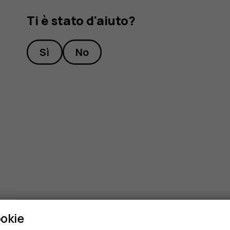
Ti è stato d'aiuto?
Sì
No
ookie