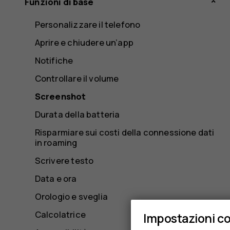
Funzioni di base
Personalizzare il telefono
Aprire e chiudere un’app
Notifiche
Controllare il volume
Screenshot
Durata della batteria
Risparmiare sui costi della connessione dati
in roaming
Scrivere testo
Data e ora
Orologio e sveglia
Calcolatrice
Impostazioni c