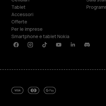
Tablet
Programm
Accessori
Offerte
Per le imprese
Smartphone e tablet Nokia
Facebook
Instagram
Tiktok
Youtube
Linkedin
Discord
Informazioni su
Ripara, riutilizza, ricicla