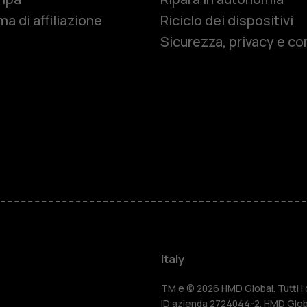
Smartphon
a di affiliazione
Riciclo dei dispositivi
Sicurezza, privacy e co
Cellulari
Telefoni pe
Accessori
HMD Terra 
Per le impr
Italy
Tablet
TM e © 2026 HMD Global. Tutti i di
ID azienda 2724044-2. HMD Globa