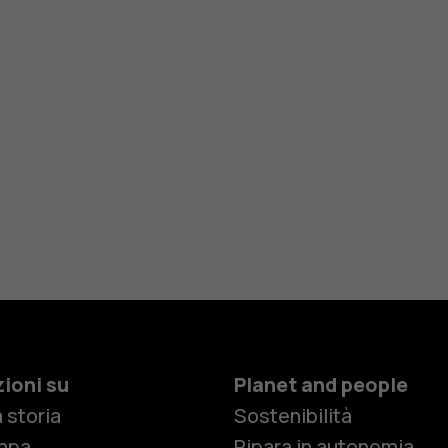
ioni su
Planet and people
 storia
Sostenibilità
mpa
Ripara in autonomia