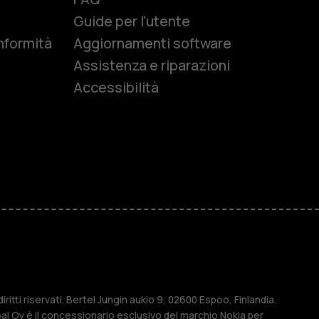
e
Guide per l'utente
nformità
Aggiornamenti software
Assistenza e riparazioni
Accessibilità
r anziani
M
ese
ritti riservati. Bertel Jungin aukio 9, 02600 Espoo, Finlandia.
l Oy è il concessionario esclusivo del marchio Nokia per