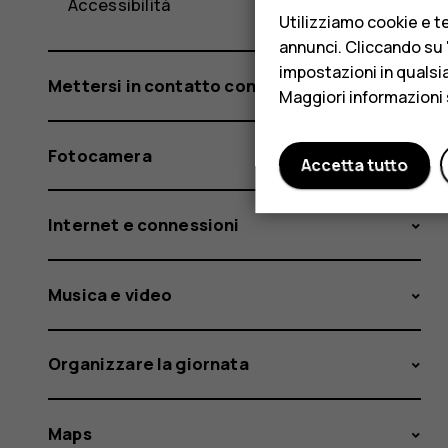
Accessibilità
Utilizziamo cookie e te
annunci. Cliccando su "
impostazioni in qualsi
Mettersi in contatto con amici e familiari
Maggiori informazioni 
Fotocamera
Accetta tutto
Internet e connessioni
Musica e video
Organizzare la giornata
Maps