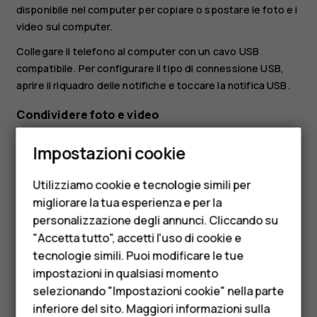
disponibile nel computer per copiare o spostare le foto e i
video sul computer.
Collegare il telefono al computer con un cavo USB
compatibile. Per configurare il tipo di connessione USB,
aprire il riquadro delle notifiche e toccare la notifica USB.
Condividere foto e video
Smartphone
È possibile condividere foto e video in modo facile e
Impostazioni cookie
veloce perché parenti e amici li possano vedere.
Cellulari
In
Foto
toccare la foto da condividere, quindi
.
share
Utilizziamo cookie e tecnologie simili per
Telefoni per anziani
migliorare la tua esperienza e per la
Scegliere la modalità di condivisione di foto o video.
personalizzazione degli annunci. Cliccando su
Accessori
"Accetta tutto", accetti l'uso di cookie e
HMD Terra M
tecnologie simili. Puoi modificare le tue
impostazioni in qualsiasi momento
Per le imprese
selezionando "Impostazioni cookie" nella parte
Ti è stato d'aiuto?
inferiore del sito. Maggiori informazioni sulla