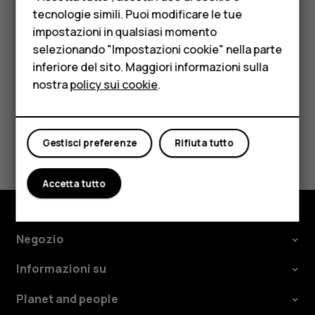
Suggerimento:
per ascoltare una stazione radio
HMD Terra M
tecnologie simili. Puoi modificare le tue
utilizzando gli altoparlanti del telefono, toccare
more_vert
impostazioni in qualsiasi momento
Per le imprese
Altoparlante attivato
. Tenere collegato l’auricolare.
selezionando "Impostazioni cookie" nella parte
inferiore del sito. Maggiori informazioni sulla
Tablet
nostra
policy sui cookie
.
Negozio
Ti è stato d'aiuto?
Il mio account
Gestisci preferenze
Rifiuta tutto
Sì
No
Accetta tutto
Negozio
Informazioni su
Planet and people