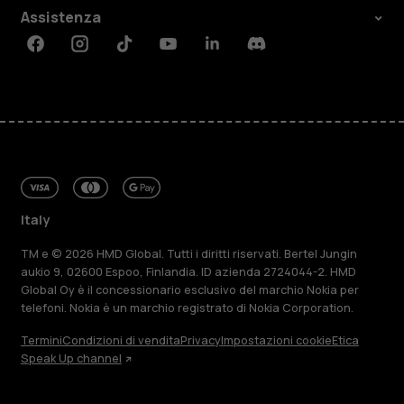
Assistenza
Facebook
Instagram
Tiktok
Youtube
Linkedin
Discord
Italy
TM e © 2026 HMD Global. Tutti i diritti riservati. Bertel Jungin
aukio 9, 02600 Espoo, Finlandia. ID azienda 2724044-2. HMD
Global Oy è il concessionario esclusivo del marchio Nokia per
telefoni. Nokia è un marchio registrato di Nokia Corporation.
Termini
Condizioni di vendita
Privacy
Impostazioni cookie
Etica
Speak Up channel
Informazioni su