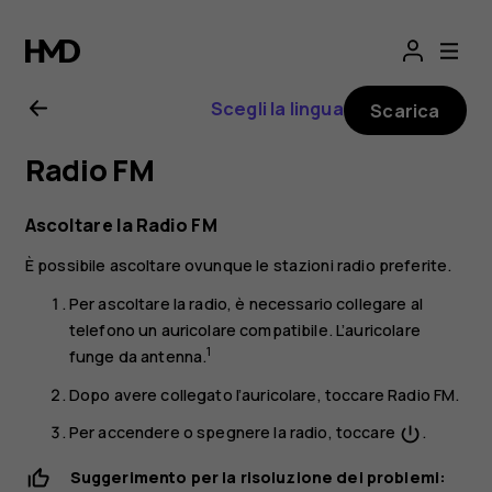
Manuale
d’uso
Scegli la lingua
Scarica
del
Radio FM
Nokia
Ascoltare la Radio FM
5.1
È possibile ascoltare ovunque le stazioni radio preferite.
Per ascoltare la radio, è necessario collegare al
telefono un auricolare compatibile. L’auricolare
1
funge da antenna.
Dopo avere collegato l’auricolare, toccare
Radio FM
.
Per accendere o spegnere la radio, toccare
.
power_settings_new
Suggerimento per la risoluzione dei problemi: