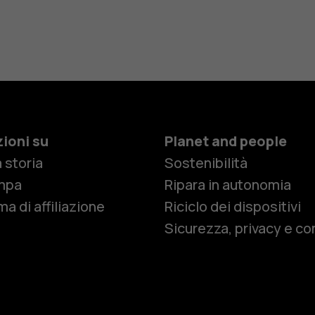
ioni su
Planet and people
 storia
Sostenibilità
Smartphon
mpa
Ripara in autonomia
a di affiliazione
Riciclo dei dispositivi
Sicurezza, privacy e co
Cellulari
Telefoni pe