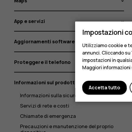
Maps
App e servizi
Impostazioni c
Aggiornamenti software e backup
Utilizziamo cookie e te
annunci. Cliccando su "
impostazioni in qualsi
Proteggere il telefono
Maggiori informazioni 
Informazioni sul prodotto e la sicurezza
Accetta tutto
Informazioni sulla sicurezza
Servizi di rete e costi
Chiamate di emergenza
Precauzioni e manutenzione del proprio