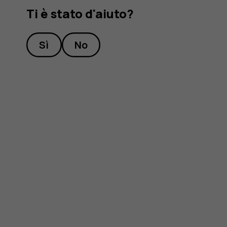
Ti è stato d'aiuto?
Sì
No