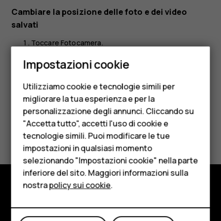
Cambiare la posizione delle foto e dei video
salvati
Toccare
Fotocamera
.
Smartphone
Toccare
>
Impostazioni
>
Archivio dati
.
menu
Impostazioni cookie
Cellulari
Utilizziamo cookie e tecnologie simili per
Telefoni per anziani
migliorare la tua esperienza e per la
personalizzazione degli annunci. Cliccando su
Accessori
"Accetta tutto", accetti l'uso di cookie e
Ti è stato d'aiuto?
HMD Terra M
tecnologie simili. Puoi modificare le tue
impostazioni in qualsiasi momento
Per le imprese
Sì
No
selezionando "Impostazioni cookie" nella parte
inferiore del sito. Maggiori informazioni sulla
Tablet
nostra
policy sui cookie
.
Negozio
Negozio
Informazioni su