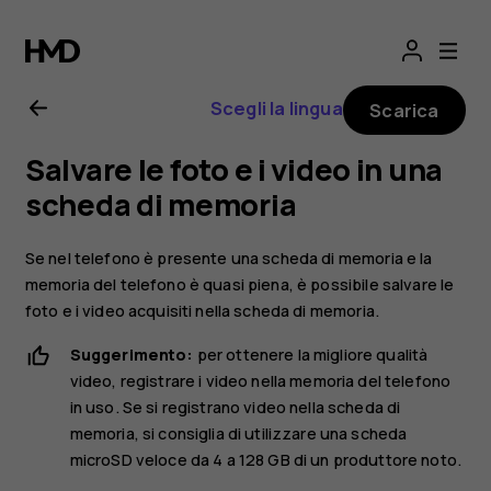
Manuale
d’uso
Scegli la lingua
Scarica
del
Salvare le foto e i video in una
Nokia
scheda di memoria
8.1
Se nel telefono è presente una scheda di memoria e la
memoria del telefono è quasi piena, è possibile salvare le
foto e i video acquisiti nella scheda di memoria.
Suggerimento:
per ottenere la migliore qualità
video, registrare i video nella memoria del telefono
in uso. Se si registrano video nella scheda di
memoria, si consiglia di utilizzare una scheda
microSD veloce da 4 a 128 GB di un produttore noto.