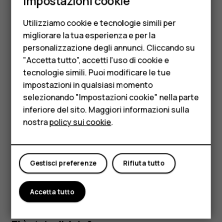
Impostazioni cookie
Cellulari
Utilizziamo cookie e tecnologie simili per
Telefoni per anziani
migliorare la tua esperienza e per la
personalizzazione degli annunci. Cliccando su
Accessori
"Accetta tutto", accetti l'uso di cookie e
HMD Terra M
tecnologie simili. Puoi modificare le tue
impostazioni in qualsiasi momento
Per le imprese
selezionando "Impostazioni cookie" nella parte
Toccare le icone di impostazione rapida nel riquadro delle
inferiore del sito. Maggiori informazioni sulla
Tablet
notifiche per attivare le funzionalità. Per visualizzare altre
nostra
policy sui cookie
.
icone, trascinare il menu verso il basso.
Negozio
Per disporre diversamente le icone, toccare
, tenere
mode_edit
premuto un'icona, quindi trascinarla in un'altra posizione.
Il mio account
Gestisci preferenze
Rifiuta tutto
Accetta tutto