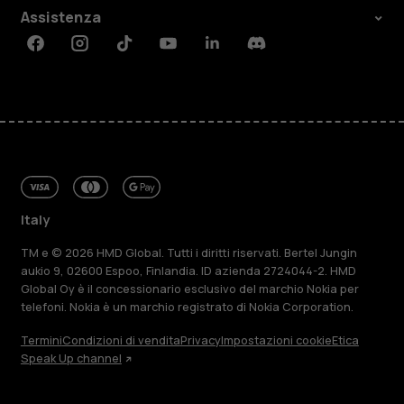
Assistenza
Facebook
Instagram
Tiktok
Youtube
Linkedin
Discord
Italy
TM e © 2026 HMD Global. Tutti i diritti riservati. Bertel Jungin
aukio 9, 02600 Espoo, Finlandia. ID azienda 2724044-2. HMD
Global Oy è il concessionario esclusivo del marchio Nokia per
telefoni. Nokia è un marchio registrato di Nokia Corporation.
Termini
Condizioni di vendita
Privacy
Impostazioni cookie
Etica
Speak Up channel
Informazioni su