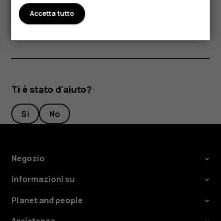
non funziona in modo appropriato, portarlo al centro
Accetta tutto
assistenza autorizzato più vicino.
Ti è stato d'aiuto?
Sì
No
Negozio
Informazioni su
Planet and people
Assistenza