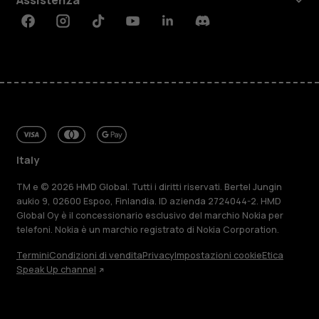
Facebook
Instagram
Tiktok
Youtube
Linkedin
Discord
Italy
TM e © 2026 HMD Global. Tutti i diritti riservati. Bertel Jungin
aukio 9, 02600 Espoo, Finlandia. ID azienda 2724044-2. HMD
Global Oy è il concessionario esclusivo del marchio Nokia per
telefoni. Nokia è un marchio registrato di Nokia Corporation.
Termini
Condizioni di vendita
Privacy
Impostazioni cookie
Etica
Speak Up channel
Informazioni su