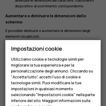
diminuire le dimensioni del carattere, trascinare il
dispositivo di scorrimento corrispondente.
Aumentare o diminuire le dimensioni dello
schermo
È possibile diminuire o aumentare le dimensioni degli
elementi visualizzati.
Smartphone
Toccare
Impostazioni
>
Accessibilità
.
Impostazioni cookie
Cellulari
Toccare
Dimensioni schermo
e per regolare le
dimensioni dello schermo, trascinare il dispositivo di
Utilizziamo cookie e tecnologie simili per
Telefoni per anziani
scorrimento apposito.
migliorare la tua esperienza e per la
personalizzazione degli annunci. Cliccando su
Accessori
"Accetta tutto", accetti l'uso di cookie e
HMD Terra M
tecnologie simili. Puoi modificare le tue
impostazioni in qualsiasi momento
Per le imprese
selezionando "Impostazioni cookie" nella parte
Ti è stato d'aiuto?
inferiore del sito. Maggiori informazioni sulla
Tablet