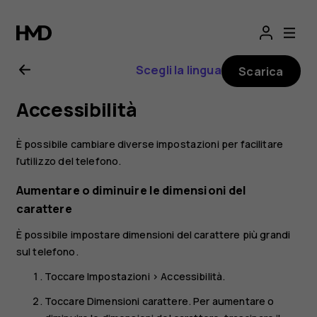
Manuale
d’uso
Scegli la lingua
Scarica
del
Accessibilità
Nokia
È possibile cambiare diverse impostazioni per facilitare
8.1
l'utilizzo del telefono.
Aumentare o diminuire le dimensioni del
carattere
È possibile impostare dimensioni del carattere più grandi
sul telefono.
Toccare
Impostazioni
>
Accessibilità
.
Toccare
Dimensioni carattere
. Per aumentare o