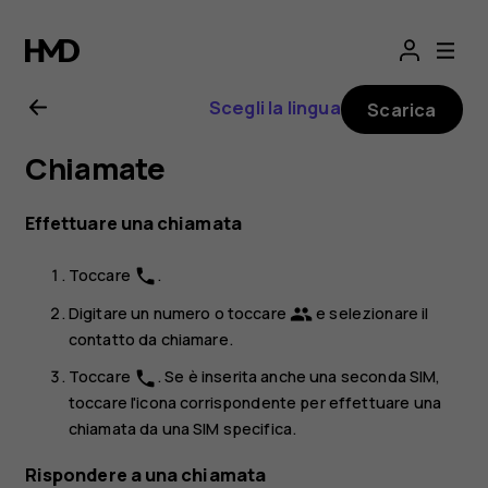
Manuale
d’uso
Scegli la lingua
Scarica
del
Chiamate
Nokia
Effettuare una chiamata
8.1
Toccare
.
phone
Digitare un numero o toccare
e selezionare il
group
contatto da chiamare.
Toccare
. Se è inserita anche una seconda SIM,
phone
toccare l'icona corrispondente per effettuare una
chiamata da una SIM specifica.
Rispondere a una chiamata