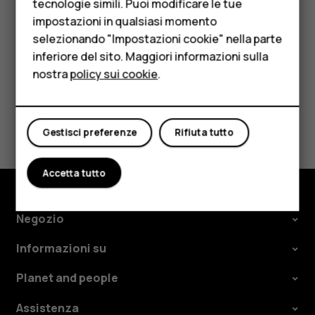
HMD Terra M
tecnologie simili. Puoi modificare le tue
impostazioni in qualsiasi momento
Per rifiutare una chiamata, scorrere verso il basso.
Per le imprese
selezionando "Impostazioni cookie" nella parte
inferiore del sito. Maggiori informazioni sulla
Tablet
nostra
policy sui cookie
.
Negozio
Ti è stato d'aiuto?
Il mio account
Gestisci preferenze
Rifiuta tutto
Sì
No
Accetta tutto
Negozio
Informazioni su
Planet and people
Assistenza