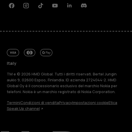
Facebook
Instagram
Tiktok
Youtube
Linkedin
Discord
Italy
TM e © 2026 HMD Global. Tutti i diritti riservati. Bertel Jungin
aukio 9, 02600 Espoo, Finlandia. ID azienda 2724044-2. HMD
Global Oy è il concessionario esclusivo del marchio Nokia per
telefoni. Nokia è un marchio registrato di Nokia Corporation.
Termini
Condizioni di vendita
Privacy
Impostazioni cookie
Etica
Speak Up channel
Informazioni su
Ripara, riutilizza, ricicla