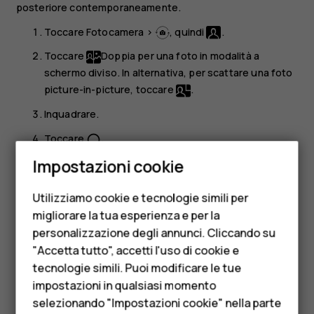
posteriore contemporaneamente.
Toccare
Fotocamera
>
, quindi
.
Toccare
Doppia
per una foto in modalità a
schermo diviso. In alternativa, per scattare una foto
picture-in-picture, toccare
.
Inquadrare.
Toccare
.
panorama_fish_eye
Smartphone
Impostazioni cookie
Per riattivare la modalità a schermo intero, toccare
Cellulari
Singola
.
Utilizziamo cookie e tecnologie simili per
Telefoni per anziani
Suggerimento:
quando si scatta una foto o si
migliorare la tua esperienza e per la
registra un video picture-in-picture e si desidera
personalizzazione degli annunci. Cliccando su
Accessori
spostare l'immagine più piccola, tenere premuta
"Accetta tutto", accetti l'uso di cookie e
l'immagine e trascinarla nella posizione desiderata.
HMD Terra M
tecnologie simili. Puoi modificare le tue
impostazioni in qualsiasi momento
Per le imprese
Scattare foto panoramiche
selezionando "Impostazioni cookie" nella parte