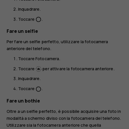
Inquadrare.
Toccare
.
panorama_fish_eye
Fare un selfie
Per fare un selfie perfetto, utilizzare la fotocamera
anteriore del telefono.
Toccare
Fotocamera
.
Toccare
per attivare la fotocamera anteriore.
Inquadrare.
Toccare
.
panorama_fish_eye
Fare un bothie
Oltre a un selfie perfetto, è possibile acquisire una foto in
modalità a schermo diviso con la fotocamera del telefono.
Utilizzare sia la fotocamera anteriore che quella