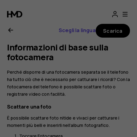
Manuale
d’uso
Scegli la lingua
Scarica
del
Informazioni di base sulla
Nokia
fotocamera
8.1
Perché disporre di una fotocamera separata se il telefono
ha tutto ciò che è necessario per catturare i ricordi? Con la
fotocamera del telefono è possibile scattare foto o
registrare video con facilità.
Scattare una foto
È possibile scattare foto nitide e vivaci per catturare i
momenti più belli e inserirli nell’album fotografico.
Toccare
Fotocamera
.