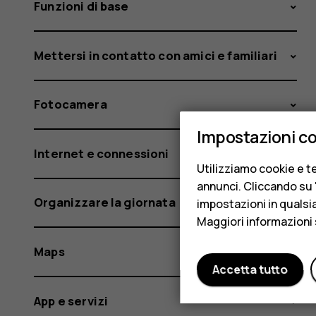
Funzioni di base
Mettersi in contatto con amici e familiari
Fotocamera
Impostazioni c
Internet e connessioni
Utilizziamo cookie e te
annunci. Cliccando su "
Organizzare la giornata
impostazioni in qualsi
Maggiori informazioni 
Maps
Accetta tutto
App e servizi