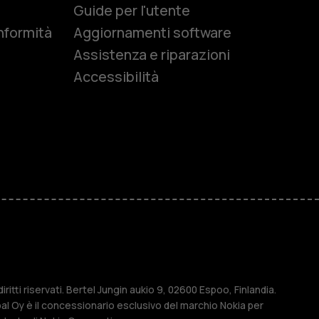
e
Guide per l'utente
nformità
Aggiornamenti software
Assistenza e riparazioni
Accessibilità
r anziani
M
ese
ritti riservati. Bertel Jungin aukio 9, 02600 Espoo, Finlandia.
l Oy è il concessionario esclusivo del marchio Nokia per