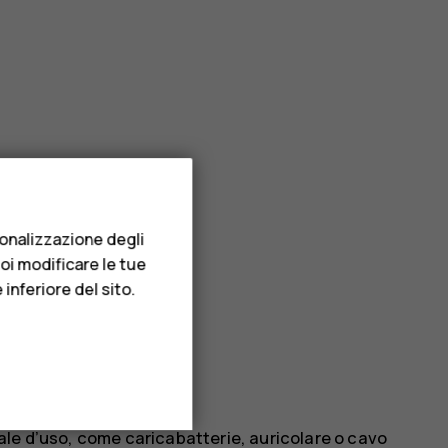
sonalizzazione degli
uoi modificare le tue
 blocco
inferiore del sito.
le d’uso, come caricabatterie, auricolare o cavo