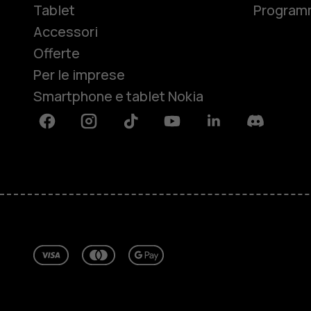
Tablet
Programm
Accessori
Offerte
Per le imprese
Smartphone e tablet Nokia
Facebook
Instagram
Tiktok
Youtube
Linkedin
Discord
Informazioni su
Ripara, riutilizza, ricicla
Sostenibilità