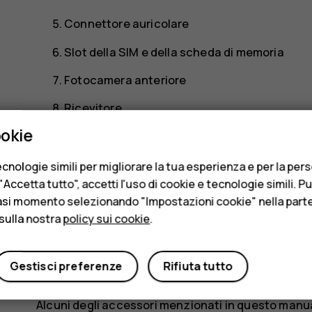
Connettore auricolare
Slot della SIM e della scheda di memoria
Fotocamera anteriore
Ricevitore
ookie
Sensore di prossimità
Tasti del volume
cnologie simili per migliorare la tua esperienza e per la per
Accetta tutto", accetti l'uso di cookie e tecnologie simili. P
Tasto di accensione e spegnimento/tasto di
asi momento selezionando "Impostazioni cookie" nella parte 
sulla nostra
policy sui cookie
.
Connettore USB
Microfono
Gestisci preferenze
Rifiuta tutto
Altoparlante
Alcuni degli accessori menzionati in questo manua