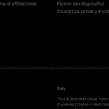
Smartphon
a di affiliazione
Riciclo dei dispositivi
Sicurezza, privacy e co
Cellulari
Telefoni pe
Accessori
HMD Terra 
Per le impr
Italy
Tablet
TM e © 2026 HMD Global. Tutti i di
ID azienda 2724044-2. HMD Globa