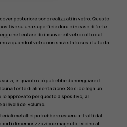
a cover posteriore sono realizzati in vetro. Questo
ositivo su una superficie dura o in caso di forte
hegge né tentare di rimuovere il vetro rotto dal
 fino a quando il vetro non sarà stato sostituito da
uscita, in quanto ciò potrebbe danneggiare il
alcuna fonte di alimentazione. Se si collega un
ello approvato per questo dispositivo, al
i livelli del volume.
eriali metallici potrebbero essere attratti dal
supporti di memorizzazione magnetici vicino al