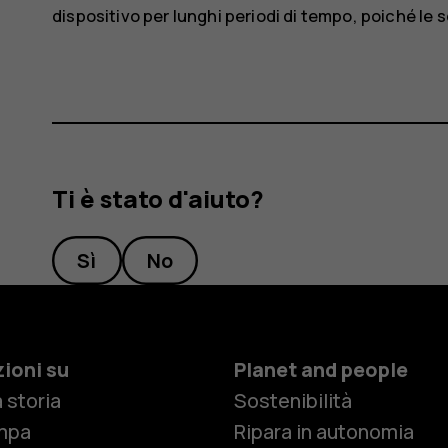
dispositivo per lunghi periodi di tempo, poiché l
Ti è stato d'aiuto?
Sì
No
ioni su
Planet and people
 storia
Sostenibilità
mpa
Ripara in autonomia