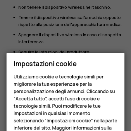
Non tenere il dispositivo wireless nel taschino.
Tenere il dispositivo wireless sull'orecchio opposto
rispetto alla posizione dell'apparecchiatura medica.
Spegnere il dispositivo wireless in caso di sospetta
interferenza.
Seguire le istruzioni del produttore
Smartphone
dell'apparecchiatura medica impiantata.
Impostazioni cookie
Cellulari
In caso di dubbi inerenti l'utilizzo del dispositivo wireless
con un'apparecchiatura medica impiantata, rivolgersi al
Utilizziamo cookie e tecnologie simili per
Telefoni per anziani
proprio medico.
migliorare la tua esperienza e per la
personalizzazione degli annunci. Cliccando su
Accessori
"Accetta tutto", accetti l'uso di cookie e
HMD Terra M
tecnologie simili. Puoi modificare le tue
impostazioni in qualsiasi momento
Per le imprese
selezionando "Impostazioni cookie" nella parte
Ti è stato d'aiuto?
inferiore del sito. Maggiori informazioni sulla