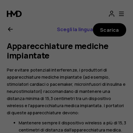
Manuale
d’uso
Scegli la lingua
Scarica
del
Apparecchiature mediche
Nokia
impiantate
8.1
Per evitare potenziali interferenze, i produttori di
apparecchiature mediche impiantate (ad esempio,
stimolatori cardiaci o pacemaker, microinfusori di insulina e
neurostimolatori) raccomandano di mantenere una
distanza minima di 15,3 centimetri tra un dispositivo
wireless e l'apparecchiatura medica impiantata. I portatori
di queste apparecchiature devono:
Mantenere sempre il dispositivo wireless a più di 15,3
centimetri di distanza dall'apparecchiatura medica.