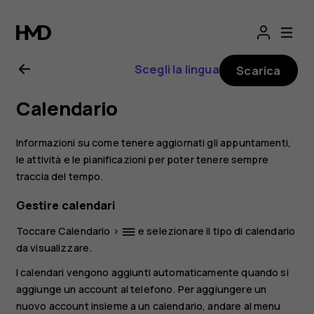
Manuale
d’uso
Scegli la lingua
Scarica
del
Calendario
Nokia
Informazioni su come tenere aggiornati gli appuntamenti,
8.1
le attività e le pianificazioni per poter tenere sempre
traccia del tempo.
Gestire calendari
Toccare
Calendario
>
e selezionare il tipo di calendario
dehaze
da visualizzare.
I calendari vengono aggiunti automaticamente quando si
aggiunge un account al telefono. Per aggiungere un
nuovo account insieme a un calendario, andare al menu