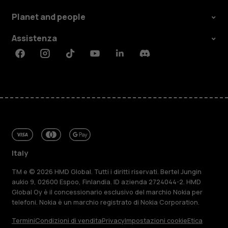
Planet and people
Assistenza
Facebook
Instagram
Tiktok
Youtube
Linkedin
Discord
Italy
TM e © 2026 HMD Global. Tutti i diritti riservati. Bertel Jungin
aukio 9, 02600 Espoo, Finlandia. ID azienda 2724044-2. HMD
Global Oy è il concessionario esclusivo del marchio Nokia per
telefoni. Nokia è un marchio registrato di Nokia Corporation.
Termini
Condizioni di vendita
Privacy
Impostazioni cookie
Etica