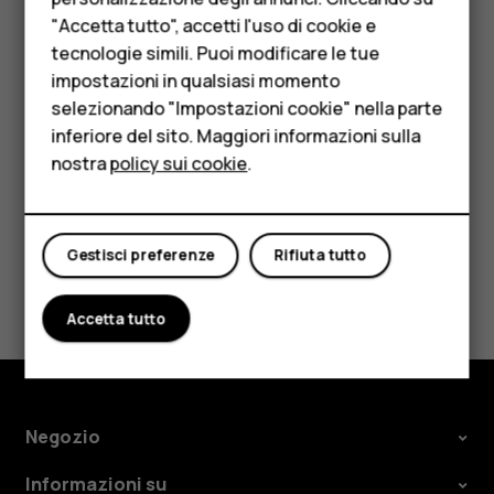
Accessori
"Accetta tutto", accetti l'uso di cookie e
HMD Terra M
Eliminare un appuntamento
tecnologie simili. Puoi modificare le tue
impostazioni in qualsiasi momento
Toccare l'evento.
Per le imprese
selezionando "Impostazioni cookie" nella parte
Toccare
>
Elimina
.
more_vert
inferiore del sito. Maggiori informazioni sulla
Tablet
nostra
policy sui cookie
.
Negozio
Il mio account
Gestisci preferenze
Rifiuta tutto
Ti è stato d'aiuto?
Accetta tutto
Sì
No
Negozio
Informazioni su