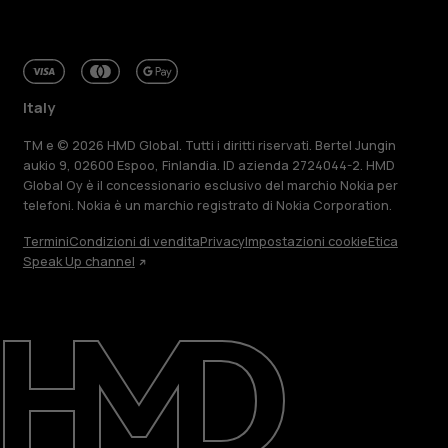
Italy
TM e © 2026 HMD Global. Tutti i diritti riservati. Bertel Jungin
aukio 9, 02600 Espoo, Finlandia. ID azienda 2724044-2. HMD
Global Oy è il concessionario esclusivo del marchio Nokia per
telefoni. Nokia è un marchio registrato di Nokia Corporation.
Termini
Condizioni di vendita
Privacy
Impostazioni cookie
Etica
Speak Up channel
Informazioni su
Ripara, riutilizza, ricicla
Sostenibilità
Assistenza
Italy