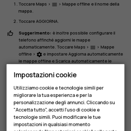
Toccare
Maps
>
>
Mappe offline
e il nome della
menu
mappa.
Toccare
AGGIORNA
.
Suggerimento:
è inoltre possibile configurare il
telefono affinché aggiorni le mappe
automaticamente. Toccare
Maps
>
>
Mappe
menu
offline
>
e impostare
Aggiorna automaticamente
settings
le mappe offline
e
Scarica automaticamente le
Smartphone
mappe offline
su
On
.
Impostazioni cookie
Cellulari
Eliminare una mappa
Utilizziamo cookie e tecnologie simili per
Telefoni per anziani
Toccare
Maps
>
>
Mappe offline
e il nome della
dehaze
migliorare la tua esperienza e per la
mappa.
personalizzazione degli annunci. Cliccando su
Accessori
Toccare
ELIMINA
.
"Accetta tutto", accetti l'uso di cookie e
HMD Terra M
tecnologie simili. Puoi modificare le tue
impostazioni in qualsiasi momento
Per le imprese