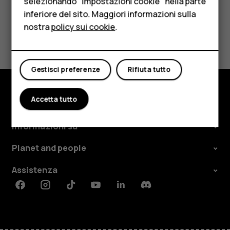
selezionando "Impostazioni cookie" nella parte
inferiore del sito. Maggiori informazioni sulla
Tablet
nostra
policy sui cookie
.
Ti è stato d'aiuto?
Negozio
Sì
No
Il mio account
Gestisci preferenze
Rifiuta tutto
Accetta tutto
Negozio
Informazioni su
Planet and people
Assistenza
Facebook
Instagram
Tiktok
Youtube
Linkedin
Discord