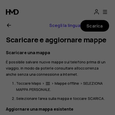
Manuale
d’uso
Scegli la lingua
Scarica
del
Scaricare e aggiornare mappe
Nokia
Scaricare una mappa
8.1
È possibile salvare nuove mappe sul telefono prima di un
viaggio, in modo da poterle consultare all’occorrenza
anche senza una connessione a Internet.
Toccare
Maps
>
>
Mappe offline
>
SELEZIONA
menu
MAPPA PERSONALE
.
Selezionare l’area sulla mappa e toccare
SCARICA
.
Aggiornare una mappa esistente