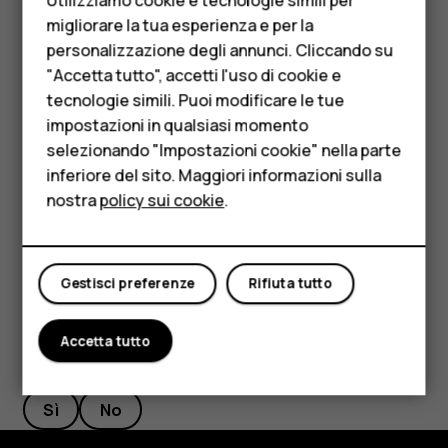
Telefoni per anziani
Se viene chiesto un codice PIN, toccare
Emergenza
.
migliorare la tua esperienza e per la
personalizzazione degli annunci. Cliccando su
Accessori
Disabilitare le restrizioni alle chiamate nel telefono,
"Accetta tutto", accetti l'uso di cookie e
ad esempio blocco delle chiamate, chiamate a
HMD Terra M
tecnologie simili. Puoi modificare le tue
numeri consentiti o chiamate a un gruppo chiuso
impostazioni in qualsiasi momento
d'utenti.
Per le imprese
selezionando "Impostazioni cookie" nella parte
Se la rete mobile non è disponibile, è possibile anche
inferiore del sito. Maggiori informazioni sulla
Tablet
tentare di effettuare una chiamata via Internet, se si
nostra
policy sui cookie
.
ha accesso a Internet.
Negozio
Il mio account
Gestisci preferenze
Rifiuta tutto
Accetta tutto
Ti è stato d'aiuto?
Sì
No