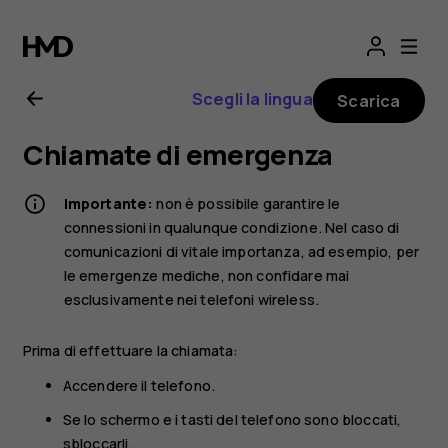
Manuale
d’uso
Scegli la lingua
Scarica
del
Chiamate di emergenza
Nokia
Importante:
non è possibile garantire le
8.1
connessioni in qualunque condizione. Nel caso di
comunicazioni di vitale importanza, ad esempio, per
le emergenze mediche, non confidare mai
esclusivamente nei telefoni wireless.
Prima di effettuare la chiamata:
Accendere il telefono.
Se lo schermo e i tasti del telefono sono bloccati,
sbloccarli.