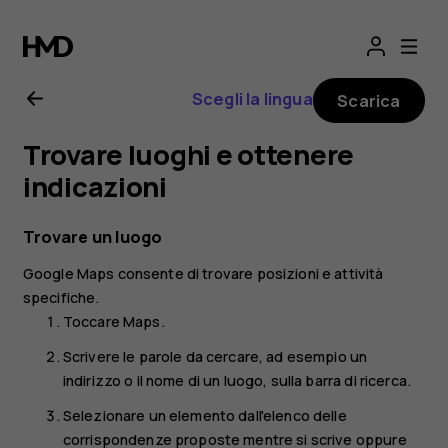
Manuale
d’uso
Scegli la lingua
Scarica
del
Trovare luoghi e ottenere
Nokia
indicazioni
8.1
Trovare un luogo
Google Maps
consente di trovare posizioni e attività
specifiche.
Toccare
Maps
.
Scrivere le parole da cercare, ad esempio un
indirizzo o il nome di un luogo, sulla barra di ricerca.
Selezionare un elemento dall'elenco delle
corrispondenze proposte mentre si scrive oppure