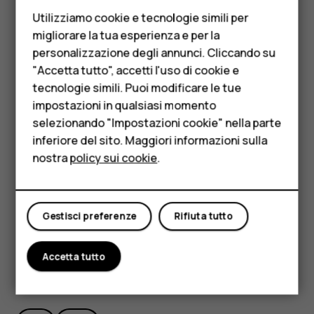
Cellulari
la barra di ricerca.
Utilizziamo cookie e tecnologie simili per
Telefoni per anziani
migliorare la tua esperienza e per la
Se come punto di partenza non si desidera
personalizzazione degli annunci. Cliccando su
Accessori
utilizzare la posizione corrente, toccare
Propria
"Accetta tutto", accetti l'uso di cookie e
posizione
, quindi cercare un nuovo punto di
HMD Terra M
tecnologie simili. Puoi modificare le tue
partenza.
impostazioni in qualsiasi momento
Per le imprese
Toccare
AVVIA
per avviare la navigazione.
selezionando "Impostazioni cookie" nella parte
L’itinerario viene visualizzato sulla mappa insieme a una
inferiore del sito. Maggiori informazioni sulla
Tablet
stima del tempo necessario per giungere a destinazione.
nostra
policy sui cookie
.
Negozio
Per vedere indicazioni stradali dettagliate, scorrere dal
basso dello schermo verso l’alto.
Il mio account
Gestisci preferenze
Rifiuta tutto
Accetta tutto
Ti è stato d'aiuto?