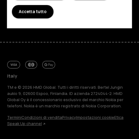
Assistenza
Accetta tutto
Facebook
Instagram
Tiktok
Youtube
Linkedin
Discord
Italy
TM e © 2026 HMD Global. Tutti i diritti riservati. Bertel Jungin
aukio 9, 02600 Espoo, Finlandia. ID azienda 2724044-2. HMD
Global Oy è il concessionario esclusivo del marchio Nokia per
telefoni. Nokia è un marchio registrato di Nokia Corporation.
Termini
Condizioni di vendita
Privacy
Impostazioni cookie
Etica
Speak Up channel