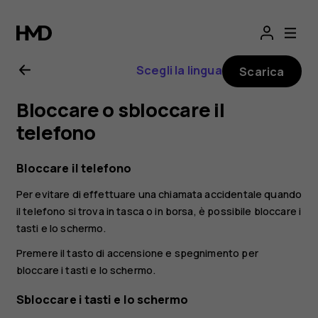
Manuale
d’uso
Scegli la lingua
Scarica
del
Bloccare o sbloccare il
Nokia
telefono
8.1
Bloccare il telefono
Per evitare di effettuare una chiamata accidentale quando
il telefono si trova in tasca o in borsa, è possibile bloccare i
tasti e lo schermo.
Premere il tasto di accensione e spegnimento per
bloccare i tasti e lo schermo.
Sbloccare i tasti e lo schermo