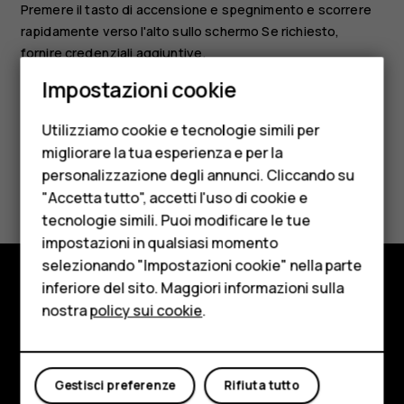
Premere il tasto di accensione e spegnimento e scorrere
rapidamente verso l'alto sullo schermo Se richiesto,
fornire credenziali aggiuntive.
Smartphone
Impostazioni cookie
Cellulari
Utilizziamo cookie e tecnologie simili per
Telefoni per anziani
migliorare la tua esperienza e per la
personalizzazione degli annunci. Cliccando su
Accessori
Ti è stato d'aiuto?
"Accetta tutto", accetti l'uso di cookie e
HMD Terra M
tecnologie simili. Puoi modificare le tue
Sì
No
impostazioni in qualsiasi momento
Per le imprese
selezionando "Impostazioni cookie" nella parte
inferiore del sito. Maggiori informazioni sulla
Tablet
Negozio
nostra
policy sui cookie
.
Negozio
Informazioni su
Il mio account
Planet and people
Gestisci preferenze
Rifiuta tutto