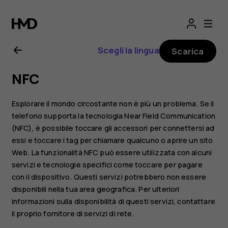
Manuale
d’uso
Scegli la lingua
Scarica
del
NFC
Nokia
Esplorare il mondo circostante non è più un problema. Se il
8.1
telefono supporta la tecnologia Near Field Communication
(NFC), è possibile toccare gli accessori per connettersi ad
essi e toccare i tag per chiamare qualcuno o aprire un sito
Web. La funzionalità NFC può essere utilizzata con alcuni
servizi e tecnologie specifici come toccare per pagare
con il dispositivo. Questi servizi potrebbero non essere
disponibili nella tua area geografica. Per ulteriori
informazioni sulla disponibilità di questi servizi, contattare
il proprio fornitore di servizi di rete.