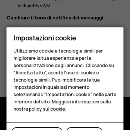
le rispettive SIM.
Cambiare il tono di notifica dei messaggi
Toccare
Impostazioni
>
Suono
>
Suono di notifica
Smartphone
predefinito
.
Impostazioni cookie
Cellulari
Utilizziamo cookie e tecnologie simili per
Telefoni per anziani
migliorare la tua esperienza e per la
personalizzazione degli annunci. Cliccando su
Accessori
"Accetta tutto", accetti l'uso di cookie e
Ti è stato d'aiuto?
HMD Terra M
tecnologie simili. Puoi modificare le tue
impostazioni in qualsiasi momento
Per le imprese
Sì
No
selezionando "Impostazioni cookie" nella parte
inferiore del sito. Maggiori informazioni sulla
Tablet
nostra
policy sui cookie
.
Negozio
Negozio
Informazioni su