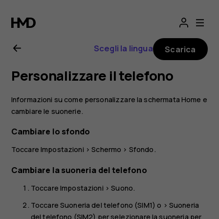
Manuale
d’uso
Scegli la lingua
Scarica
del
Personalizzare il telefono
Nokia
Informazioni su come personalizzare la schermata Home e
8.1
cambiare le suonerie.
Cambiare lo sfondo
Toccare
Impostazioni
>
Schermo
>
Sfondo
.
Cambiare la suoneria del telefono
Toccare
Impostazioni
>
Suono
.
Toccare
Suoneria del telefono (SIM1)
o >
Suoneria
del telefono (SIM2)
per selezionare la suoneria per