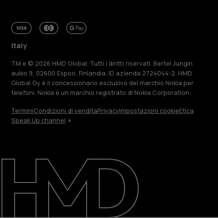
Italy
TM e © 2026 HMD Global. Tutti i diritti riservati. Bertel Jungin
aukio 9, 02600 Espoo, Finlandia. ID azienda 2724044-2. HMD
Global Oy è il concessionario esclusivo del marchio Nokia per
telefoni. Nokia è un marchio registrato di Nokia Corporation.
Termini
Condizioni di vendita
Privacy
Impostazioni cookie
Etica
Speak Up channel
Informazioni su
Ripara, riutilizza, ricicla
Sostenibilità
Assistenza
Italy