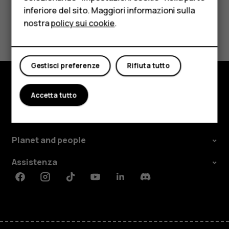
inferiore del sito. Maggiori informazioni sulla
Tablet
nostra
policy sui cookie
.
Ti è stato d'aiuto?
Negozio
Sì
No
Il mio account
Gestisci preferenze
Rifiuta tutto
Accetta tutto
Negozio
Informazioni su
Planet and people
Assistenza
Facebook
Instagram
Tiktok
Youtube
Linkedin
Discord