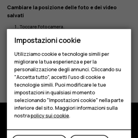
Cambiare la posizione delle foto e dei video
salvati
Toccare
Fotocamera
.
Smartphone
Toccare
>
Impostazioni
>
Archivio dati
.
menu
Impostazioni cookie
Cellulari
Utilizziamo cookie e tecnologie simili per
Telefoni per anziani
migliorare la tua esperienza e per la
personalizzazione degli annunci. Cliccando su
Accessori
"Accetta tutto", accetti l'uso di cookie e
Ti è stato d'aiuto?
HMD Terra M
tecnologie simili. Puoi modificare le tue
impostazioni in qualsiasi momento
Per le imprese
Sì
No
selezionando "Impostazioni cookie" nella parte
inferiore del sito. Maggiori informazioni sulla
Tablet
nostra
policy sui cookie
.
Negozio
Negozio
Informazioni su