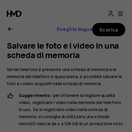
Manuale
d’uso
Scegli la lingua
Scarica
del
Salvare le foto e i video in una
Nokia
scheda di memoria
8.1
Se nel telefono è presente una scheda di memoria e la
memoria del telefono è quasi piena, è possibile salvare le
foto e i video acquisiti nella scheda di memoria.
Suggerimento:
per ottenere la migliore qualità
video, registrare i video nella memoria del telefono
in uso. Se si registrano video nella scheda di
memoria, si consiglia di utilizzare una scheda
microSD veloce da 4 a 128 GB di un produttore noto.