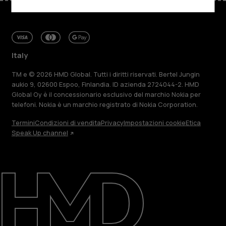
Italy
TM e © 2026 HMD Global. Tutti i diritti riservati. Bertel Jungin
aukio 9, 02600 Espoo, Finlandia. ID azienda 2724044-2. HMD
Global Oy è il concessionario esclusivo del marchio Nokia per
telefoni. Nokia è un marchio registrato di Nokia Corporation.
Termini
Condizioni di vendita
Privacy
Impostazioni cookie
Etica
Speak Up channel
Informazioni su
Ripara, riutilizza, ricicla
Sostenibilità
Assistenza
Italy