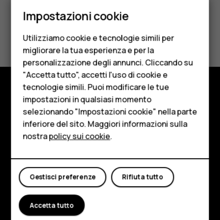
Smartphone
Impostazioni cookie
Cellulari
Ti è stato d'aiuto?
Utilizziamo cookie e tecnologie simili per
Telefoni per anziani
migliorare la tua esperienza e per la
Sì
No
personalizzazione degli annunci. Cliccando su
Accessori
"Accetta tutto", accetti l'uso di cookie e
HMD Terra M
tecnologie simili. Puoi modificare le tue
impostazioni in qualsiasi momento
Negozio
Per le imprese
selezionando "Impostazioni cookie" nella parte
Informazioni su
inferiore del sito. Maggiori informazioni sulla
Tablet
nostra
policy sui cookie
.
Planet and people
Negozio
Assistenza
Il mio account
Gestisci preferenze
Rifiuta tutto
Facebook
Instagram
Tiktok
Youtube
Linkedin
Discord
Accetta tutto