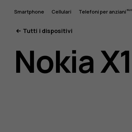
Manuale
Smartphone
Cellulari
Telefoni per anziani
Il mio account
Tutti i dispositivi
d'uso
Nokia X
del
Nokia