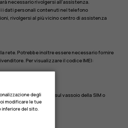
sarà necessario rivolgersi all'assistenza.
i i dati personali contenuti nel telefono
oni, rivolgersi al più vicino centro di assistenza
ella rete. Potrebbe inoltre essere necessario fornire
ivenditore. Per visualizzare il codice IMEI:
e
sonalizzazione degli
ile trovarlo, ad esempio, sul vassoio della SIM o
uoi modificare le tue
er rimovibile.
inferiore del sito.