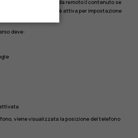
ccarlo oppure cancellarne da remoto il contenuto se
Trova il mio dispositivo è attiva per impostazione
 account Google.
perso deve:
ogle
 attivata
efono, viene visualizzata la posizione del telefono