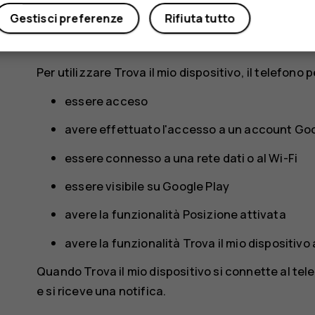
Se si perde il telefono, è possibile trovarlo e blo
Gestisci preferenze
Rifiuta tutto
è stato effettuato l'accesso a un account Google. 
predefinita per i telefoni che sono associati a un
Per utilizzare Trova il mio dispositivo, il telefono 
essere acceso
avere effettuato l'accesso a un account Go
essere connesso a una rete dati o al Wi-Fi
essere visibile su Google Play
avere la funzionalità Posizione attivata
avere la funzionalità Trova il mio dispositivo
Quando Trova il mio dispositivo si connette al tel
e si riceve una notifica.