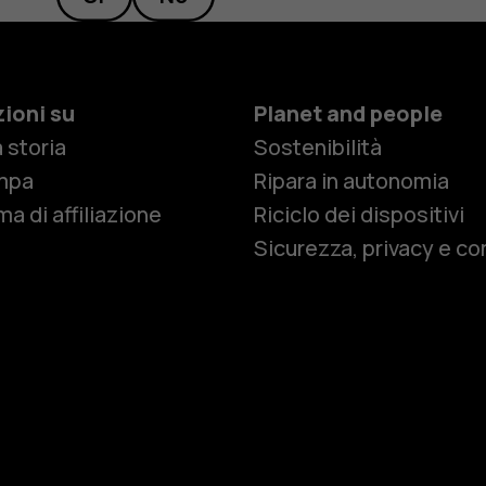
ioni su
Planet and people
 storia
Sostenibilità
Smartphon
mpa
Ripara in autonomia
a di affiliazione
Riciclo dei dispositivi
Sicurezza, privacy e co
Cellulari
Telefoni pe
Accessori