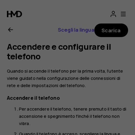
Manuale
d'uso
Scegli la lingua
Scarica
del
Accendere e configurare il
Nokia
telefono
X10
Quando si accende il telefono per la prima volta, l'utente
viene guidato nella configurazione delle connessioni di
rete e delle impostazioni del telefono.
Accendere il telefono
Per accendere il telefono, tenere premuto il tasto di
accensione e spegnimento finché il telefono non
vibra.
Quando il telefono è acceso, scegliere la lingua e