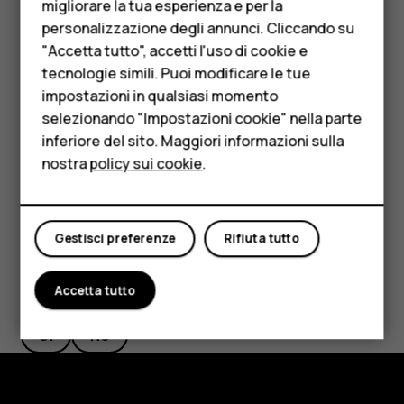
Telefoni per anziani
Ripristinare le impostazioni delle app del
migliorare la tua esperienza e per la
precedente telefono Android™
personalizzazione degli annunci. Cliccando su
Accessori
"Accetta tutto", accetti l'uso di cookie e
Se il telefono precedente era un Android su cui era attiva
HMD Terra M
tecnologie simili. Puoi modificare le tue
l'opzione per il backup nell'account Google, è possibile
impostazioni in qualsiasi momento
ripristinare le impostazioni delle app e le password Wi-Fi.
Per le imprese
selezionando "Impostazioni cookie" nella parte
Toccare
Impostazioni
>
Sistema
>
Backup
.
inferiore del sito. Maggiori informazioni sulla
Tablet
nostra
policy sui cookie
.
Impostare
Esegui backup su Google Drive
su
On
.
Negozio
Il mio account
Gestisci preferenze
Rifiuta tutto
Ti è stato d'aiuto?
Accetta tutto
Sì
No