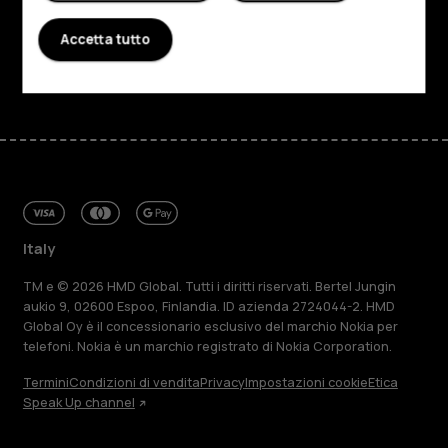
Assistenza
Accetta tutto
Facebook
Instagram
Tiktok
Youtube
Linkedin
Discord
Italy
TM e © 2026 HMD Global. Tutti i diritti riservati. Bertel Jungin
aukio 9, 02600 Espoo, Finlandia. ID azienda 2724044-2. HMD
Global Oy è il concessionario esclusivo del marchio Nokia per
telefoni. Nokia è un marchio registrato di Nokia Corporation.
Termini
Condizioni di vendita
Privacy
Impostazioni cookie
Etica
Speak Up channel