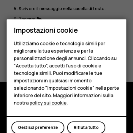
Scrivere il messaggio nella casella di testo.
Toccare
.
send
Smartphone
Impostazioni cookie
Cellulari
Utilizziamo cookie e tecnologie simili per
Telefoni per anziani
migliorare la tua esperienza e per la
personalizzazione degli annunci. Cliccando su
Accessori
Ti è stato d'aiuto?
"Accetta tutto", accetti l'uso di cookie e
HMD Terra M
tecnologie simili. Puoi modificare le tue
Sì
No
impostazioni in qualsiasi momento
Per le imprese
selezionando "Impostazioni cookie" nella parte
inferiore del sito. Maggiori informazioni sulla
Tablet
Negozio
nostra
policy sui cookie
.
Negozio
Informazioni su
Il mio account
Planet and people
Gestisci preferenze
Rifiuta tutto