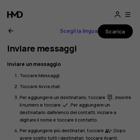
Manuale
d'uso
Scegli la lingua
Scarica
del
Inviare messaggi
Nokia
Inviare un messaggio
X10
Toccare
Messaggi
.
Toccare
Avvia chat
.
Per aggiungere un destinatario, toccare
, inserire
dialpad
il numero e toccare
. Per aggiungere un
done
destinatario dall'elenco dei contatti, iniziare a
digitare il nome e toccare il contatto.
Per aggiungere più destinatari, toccare
. Dopo
avere scelto tutti i destinatari, toccare
Avanti
.