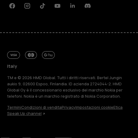
Facebook
Instagram
Tiktok
Youtube
Linkedin
Discord
Italy
TM e © 2026 HMD Global. Tutti i diritti riservati. Bertel Jungin
aukio 9, 02600 Espoo, Finlandia. ID azienda 2724044-2. HMD
Global Oy è il concessionario esclusivo del marchio Nokia per
telefoni. Nokia è un marchio registrato di Nokia Corporation.
Termini
Condizioni di vendita
Privacy
Impostazioni cookie
Etica
Speak Up channel
Informazioni su
Ripara, riutilizza, ricicla