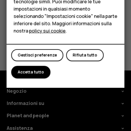
HMD Terra M
tecnologie simili. Puoi modificare le tue
In
SIM preferita per
toccare l'impostazione da cambiare e
impostazioni in qualsiasi momento
selezionare la SIM.
Per le imprese
selezionando "Impostazioni cookie" nella parte
inferiore del sito. Maggiori informazioni sulla
Tablet
nostra
policy sui cookie
.
Negozio
Ti è stato d'aiuto?
Il mio account
Gestisci preferenze
Rifiuta tutto
Sì
No
Accetta tutto
Negozio
Informazioni su
Planet and people
Assistenza