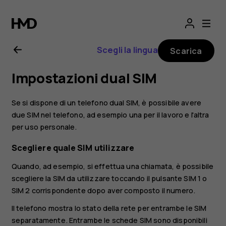
Manuale
d'uso
Scegli la lingua
Scarica
del
Impostazioni dual SIM
Nokia
Se si dispone di un telefono dual SIM, è possibile avere
X10
due SIM nel telefono, ad esempio una per il lavoro e l'altra
per uso personale.
Scegliere quale SIM utilizzare
Quando, ad esempio, si effettua una chiamata, è possibile
scegliere la SIM da utilizzare toccando il pulsante SIM 1 o
SIM 2 corrispondente dopo aver composto il numero.
Il telefono mostra lo stato della rete per entrambe le SIM
separatamente. Entrambe le schede SIM sono disponibili