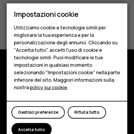
Smartphone
Impostazioni cookie
Cellulari
Utilizziamo cookie e tecnologie simili per
Ti è stato d'aiuto?
Telefoni per anziani
migliorare la tua esperienza e per la
personalizzazione degli annunci. Cliccando su
Accessori
Sì
No
"Accetta tutto", accetti l'uso di cookie e
HMD Terra M
tecnologie simili. Puoi modificare le tue
impostazioni in qualsiasi momento
Per le imprese
Negozio
selezionando "Impostazioni cookie" nella parte
inferiore del sito. Maggiori informazioni sulla
Tablet
Informazioni su
nostra
policy sui cookie
.
Negozio
Planet and people
Assistenza
Il mio account
Gestisci preferenze
Rifiuta tutto
Facebook
Instagram
Tiktok
Youtube
Linkedin
Discord
Accetta tutto