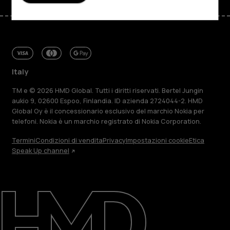
Italy
TM e © 2026 HMD Global. Tutti i diritti riservati. Bertel Jungin
aukio 9, 02600 Espoo, Finlandia. ID azienda 2724044-2. HMD
Global Oy è il concessionario esclusivo del marchio Nokia per
telefoni. Nokia è un marchio registrato di Nokia Corporation.
Termini
Condizioni di vendita
Privacy
Impostazioni cookie
Etica
Speak Up channel
Informazioni su
Ripara, riutilizza, ricicla
Sostenibilità
Assistenza