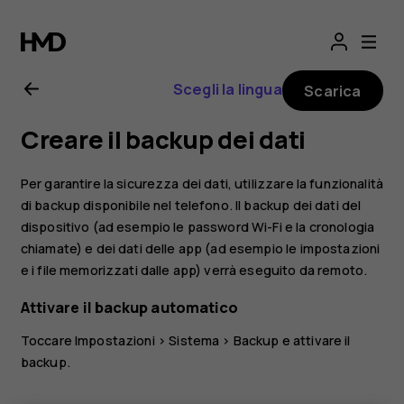
Manuale
d'uso
Scegli la lingua
Scarica
del
Creare il backup dei dati
Nokia
Per garantire la sicurezza dei dati, utilizzare la funzionalità
X10
di backup disponibile nel telefono. Il backup dei dati del
dispositivo (ad esempio le password Wi-Fi e la cronologia
chiamate) e dei dati delle app (ad esempio le impostazioni
e i file memorizzati dalle app) verrà eseguito da remoto.
Attivare il backup automatico
Toccare
Impostazioni
>
Sistema
>
Backup
e attivare il
backup.