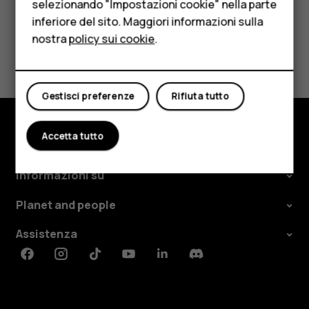
Per le imprese
selezionando "Impostazioni cookie" nella parte
inferiore del sito. Maggiori informazioni sulla
Tablet
nostra
policy sui cookie
.
Ti è stato d'aiuto?
Negozio
Sì
No
Il mio account
Gestisci preferenze
Rifiuta tutto
Accetta tutto
Negozio
Informazioni su
Planet and people
Assistenza
Facebook
Instagram
Tiktok
Youtube
Linkedin
Discord