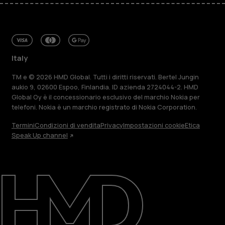
Italy
TM e © 2026 HMD Global. Tutti i diritti riservati. Bertel Jungin
aukio 9, 02600 Espoo, Finlandia. ID azienda 2724044-2. HMD
Global Oy è il concessionario esclusivo del marchio Nokia per
telefoni. Nokia è un marchio registrato di Nokia Corporation.
Termini
Condizioni di vendita
Privacy
Impostazioni cookie
Etica
Speak Up channel
Informazioni su
Ripara, riutilizza, ricicla
Sostenibilità
Assistenza
Italy