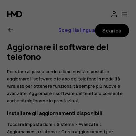
Manuale
d'uso
Scegli la lingua
Scarica
del
Aggiornare il software del
Nokia
telefono
X10
Per stare al passo con le ultime novità è possibile
aggiornare il software e le app del telefono in modalità
wireless per ottenere funzionalità sempre più nuove e
avanzate. Aggiornare il software del telefono consente
anche di migliorarne le prestazioni.
Installare gli aggiornamenti disponibili
Toccare
Impostazioni
>
Sistema
>
Avanzate
>
Aggiornamento sistema
>
Cerca aggiornamenti
per