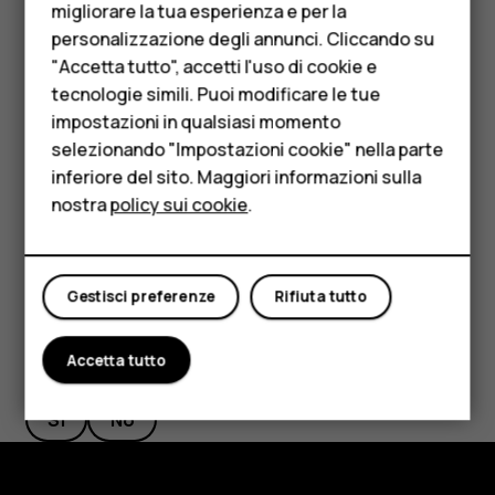
Telefoni per anziani
migliorare la tua esperienza e per la
personalizzazione degli annunci. Cliccando su
Accessori
"Accetta tutto", accetti l'uso di cookie e
HMD Terra M
Toccare le icone di impostazione rapida nel riquadro delle
tecnologie simili. Puoi modificare le tue
notifiche per attivare le funzionalità. Per visualizzare altre
impostazioni in qualsiasi momento
Per le imprese
icone, trascinare il menu verso il basso.
selezionando "Impostazioni cookie" nella parte
inferiore del sito. Maggiori informazioni sulla
Tablet
Per disporre diversamente le icone, toccare
, tenere
mode_edit
nostra
policy sui cookie
.
premuto un'icona, quindi trascinarla in un'altra posizione.
Negozio
Il mio account
Gestisci preferenze
Rifiuta tutto
Accetta tutto
Ti è stato d'aiuto?
Sì
No