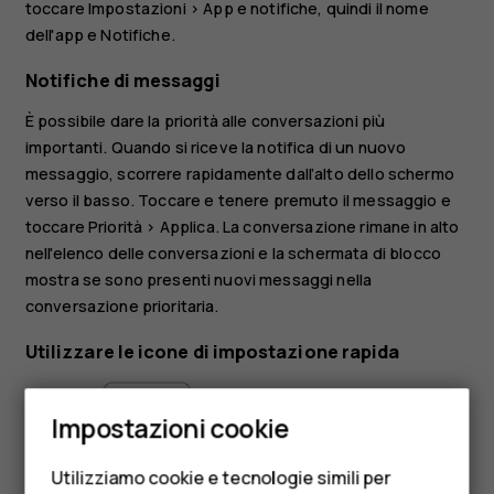
toccare
Impostazioni
>
App e notifiche
, quindi il nome
dell'app e
Notifiche
.
Notifiche di messaggi
È possibile dare la priorità alle conversazioni più
importanti. Quando si riceve la notifica di un nuovo
messaggio, scorrere rapidamente dall’alto dello schermo
verso il basso. Toccare e tenere premuto il messaggio e
toccare
Priorità
>
Applica
. La conversazione rimane in alto
nell'elenco delle conversazioni e la schermata di blocco
mostra se sono presenti nuovi messaggi nella
conversazione prioritaria.
Utilizzare le icone di impostazione rapida
Smartphone
Impostazioni cookie
Cellulari
Utilizziamo cookie e tecnologie simili per