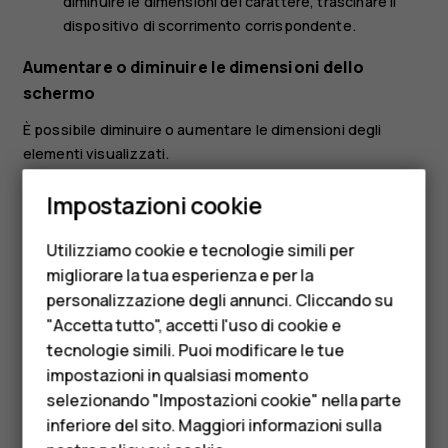
diminuire le dimensioni del carattere, trascinare il
dispositivo di scorrimento corrispondente.
Aumentare o diminuire le dimensioni dello
schermo
È possibile diminuire o aumentare le dimensioni degli
elementi visualizzati.
Smartphone
Toccare
Impostazioni
>
Accessibilità
.
Impostazioni cookie
Cellulari
Toccare
Dimensioni schermo
e per regolare le
dimensioni dello schermo, trascinare il dispositivo di
Utilizziamo cookie e tecnologie simili per
Telefoni per anziani
scorrimento apposito.
migliorare la tua esperienza e per la
personalizzazione degli annunci. Cliccando su
Accessori
"Accetta tutto", accetti l'uso di cookie e
HMD Terra M
tecnologie simili. Puoi modificare le tue
impostazioni in qualsiasi momento
Per le imprese
selezionando "Impostazioni cookie" nella parte
Ti è stato d'aiuto?
inferiore del sito. Maggiori informazioni sulla
Tablet