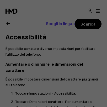
Manuale
d'uso
Scegli la lingua
Scarica
del
Accessibilità
Nokia
È possibile cambiare diverse impostazioni per facilitare
X10
l'utilizzo del telefono.
Aumentare o diminuire le dimensioni del
carattere
È possibile impostare dimensioni del carattere più grandi
sul telefono.
Toccare
Impostazioni
>
Accessibilità
.
Toccare
Dimensioni carattere
. Per aumentare o