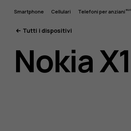
Manuale
Smartphone
Cellulari
Telefoni per anziani
Il mio account
Tutti i dispositivi
d'uso
Nokia X
del
Nokia