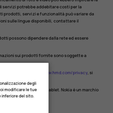
 di servizi potrebbe addebitare costi per la
ti prodotti, servizi e funzionalità può variare da
oni sulle lingue disponibili, contattare il
odotti possono dipendere dalla rete ed essere
ormazioni sui prodotti fornite sono soggette a
le all'indirizzo
http://www.hmd.com/privacy
, si
ente.
sonalizzazione degli
uoi modificare le tue
hio Nokia per telefoni e tablet. Nokia è un marchio
inferiore del sito.
o marchi di Google LLC.