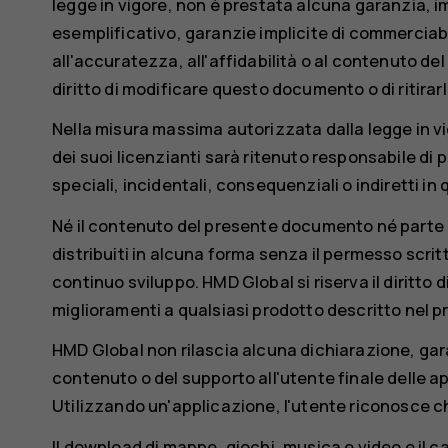
legge in vigore, non è prestata alcuna garanzia, imp
esemplificativo, garanzie implicite di commerciabil
all'accuratezza, all'affidabilità o al contenuto de
diritto di modificare questo documento o di ritira
Nella misura massima autorizzata dalla legge in 
dei suoi licenzianti sarà ritenuto responsabile di p
speciali, incidentali, consequenziali o indiretti i
Né il contenuto del presente documento né parte di
distribuiti in alcuna forma senza il permesso scri
continuo sviluppo. HMD Global si riserva il diritto
miglioramenti a qualsiasi prodotto descritto nel
HMD Global non rilascia alcuna dichiarazione, gara
contenuto o del supporto all'utente finale delle app
Utilizzando un'applicazione, l'utente riconosce ch
Il download di mappe, giochi, musica e video e il c