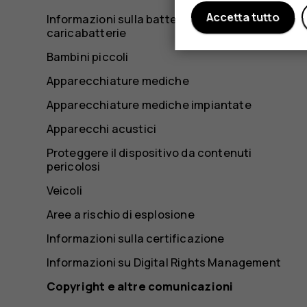
Accetta tutto
Informazioni sulla batteria e il
caricabatterie
Bambini piccoli
Apparecchiature mediche
Apparecchiature mediche impiantate
Apparecchi acustici
Proteggere il dispositivo da contenuti
pericolosi
Veicoli
Aree a rischio di esplosione
Informazioni sulla certificazione
Informazioni su Digital Rights Management
Copyright e altre comunicazioni