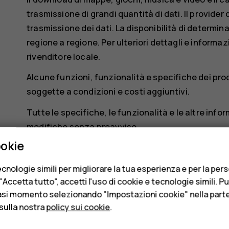
trasmissione di grandi quantità di dati. Il provider
trasmissione dei dati. La disponibilità di determina
regione a regione. Per ulteriori dettagli e informazi
rivenditore locale.
Alcune funzioni, funzionalità e specifiche dei pr
soggette a condizioni e costi aggiuntivi.
Tutte le specifiche, le funzionalità e le altre inf
modifiche senza preavviso.
ookie
L'Informativa sulla privacy di HMD Global, disponibi
applica all'utilizzo del dispositivo da parte dell'ut
cnologie simili per migliorare la tua esperienza e per la per
Accetta tutto", accetti l'uso di cookie e tecnologie simili. P
HMD Global Oy è il licenziatario esclusivo del marc
asi momento selezionando "Impostazioni cookie" nella parte 
registrato di Nokia Corporation.
sulla nostra
policy sui cookie
.
Android, Google e altri marchi e logo correlati son