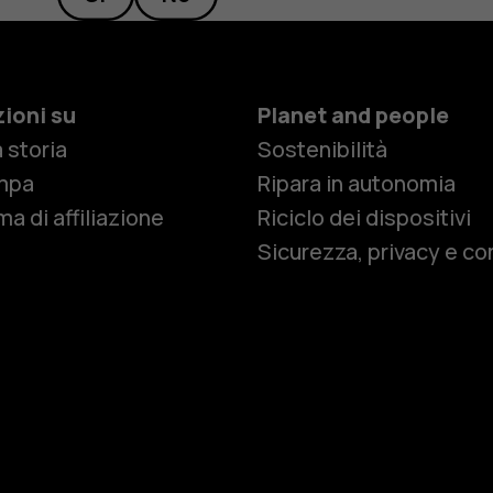
ioni su
Planet and people
 storia
Sostenibilità
Smartphon
mpa
Ripara in autonomia
a di affiliazione
Riciclo dei dispositivi
Sicurezza, privacy e co
Cellulari
Telefoni pe
Accessori