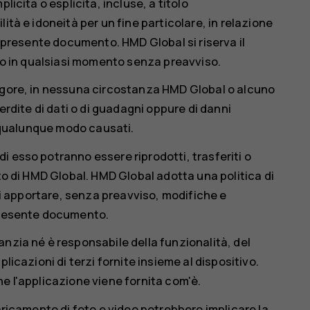
licita o esplicita, incluse, a titolo
ità e idoneità per un fine particolare, in relazione
l presente documento. HMD Global si riserva il
rlo in qualsiasi momento senza preavviso.
vigore, in nessuna circostanza HMD Global o alcuno
erdite di dati o di guadagni oppure di danni
n qualunque modo causati.
 esso potranno essere riprodotti, trasferiti o
tto di HMD Global. HMD Global adotta una politica di
 di apportare, senza preavviso, modifiche e
 presente documento.
nzia né è responsabile della funzionalità, del
licazioni di terzi fornite insieme al dispositivo.
e l'applicazione viene fornita com'è.
aricamento di foto e video potrebbero implicare la