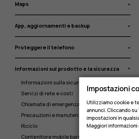
Maps
App, aggiornamenti e backup
Proteggere il telefono
Informazioni sul prodotto e la sicurezza
Informazioni sulla sicurezza
Impostazioni c
Servizi di rete e costi
Utilizziamo cookie e te
Chiamate di emergenza
annunci. Cliccando su "
Precauzioni e manutenzione del dispositivo
impostazioni in qualsi
Riciclo
Maggiori informazioni 
Contenitore mobile barrato