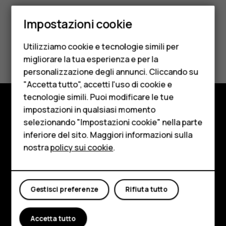
Smartphone
Impostazioni cookie
Cellulari
Utilizziamo cookie e tecnologie simili per
Ti è stato d'aiuto?
Telefoni per anziani
migliorare la tua esperienza e per la
personalizzazione degli annunci. Cliccando su
Accessori
Sì
No
"Accetta tutto", accetti l'uso di cookie e
HMD Terra M
tecnologie simili. Puoi modificare le tue
impostazioni in qualsiasi momento
Per le imprese
Negozio
selezionando "Impostazioni cookie" nella parte
inferiore del sito. Maggiori informazioni sulla
Tablet
Informazioni su
nostra
policy sui cookie
.
Negozio
Planet and people
Assistenza
Il mio account
Gestisci preferenze
Rifiuta tutto
Facebook
Instagram
Tiktok
Youtube
Linkedin
Discord
Accetta tutto