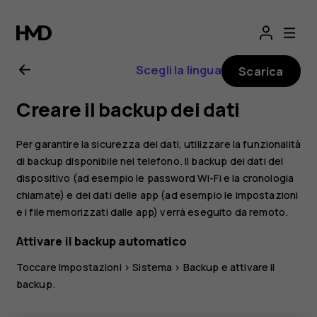
Manuale
d'uso
Scegli la lingua
Scarica
del
Creare il backup dei dati
Nokia
Per garantire la sicurezza dei dati, utilizzare la funzionalità
X10
di backup disponibile nel telefono. Il backup dei dati del
dispositivo (ad esempio le password Wi-Fi e la cronologia
chiamate) e dei dati delle app (ad esempio le impostazioni
e i file memorizzati dalle app) verrà eseguito da remoto.
Attivare il backup automatico
Toccare
Impostazioni
>
Sistema
>
Backup
e attivare il
backup.