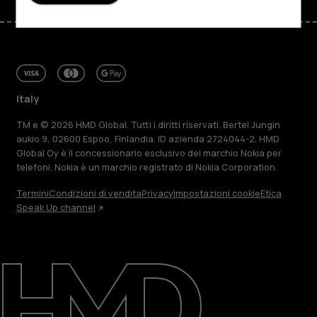
Italy
TM e © 2026 HMD Global. Tutti i diritti riservati. Bertel Jungin
aukio 9, 02600 Espoo, Finlandia. ID azienda 2724044-2. HMD
Global Oy è il concessionario esclusivo del marchio Nokia per
telefoni. Nokia è un marchio registrato di Nokia Corporation.
Termini
Condizioni di vendita
Privacy
Impostazioni cookie
Etica
Speak Up channel
Informazioni su
Ripara, riutilizza, ricicla
Sostenibilità
Assistenza