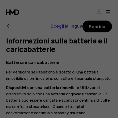
Manuale
d'uso
Scegli la lingua
Scarica
del
Informazioni sulla batteria e il
Nokia
caricabatterie
X10
Batteria e caricabatterie
Per verificare se il telefono è dotato di una batteria
rimovibile o non rimovibile, consultare il manuale stampato.
Dispositivi con una batteria rimovibile
Utilizzare il
dispositivo solo con una batteria originale ricaricabile. La
batteria può essere caricata e scaricata centinaia di volte,
ma con l'uso si esaurisce. Quando i tempi di
conversazione continua e standby risultano