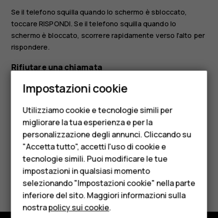
Se il telefono squilla quando lo schermo è sbloccato,
toccare
RISPONDI
. Se il telefono squilla quando lo
schermo è bloccato, scorrere rapidamente verso l'alto per
rispondere.
Rifiutare una chiamata
Smartphone
Impostazioni cookie
Se il telefono squilla quando lo schermo è sbloccato,
Cellulari
toccare
RIFIUTA
. Se il telefono squilla quando lo schermo è
bloccato, scorrere verso il basso per rifiutare la chiamata.
Utilizziamo cookie e tecnologie simili per
Telefoni per anziani
migliorare la tua esperienza e per la
personalizzazione degli annunci. Cliccando su
Accessori
"Accetta tutto", accetti l'uso di cookie e
HMD Terra M
tecnologie simili. Puoi modificare le tue
impostazioni in qualsiasi momento
Per le imprese
Ti è stato d'aiuto?
selezionando "Impostazioni cookie" nella parte
inferiore del sito. Maggiori informazioni sulla
Tablet
Sì
No
nostra
policy sui cookie
.