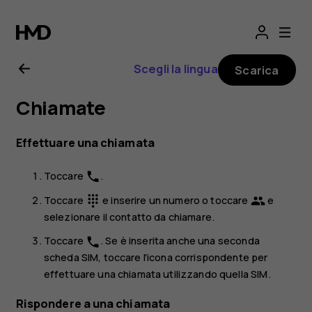
Manuale
d'uso
Scegli la lingua
Scarica
del
Chiamate
Nokia
Effettuare una chiamata
X10
Toccare
.
phone
Toccare
e inserire un numero o toccare
e
dialpad
group
selezionare il contatto da chiamare.
Toccare
. Se è inserita anche una seconda
phone
scheda SIM, toccare l'icona corrispondente per
effettuare una chiamata utilizzando quella SIM.
Rispondere a una chiamata