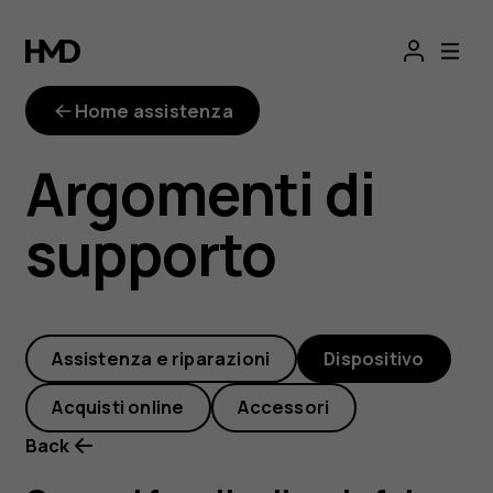
Come
si
Home assistenza
fa
Argomenti di
a
supporto
ritagliare
le
Assistenza e riparazioni
Dispositivo
foto
Acquisti online
Accessori
e
Back