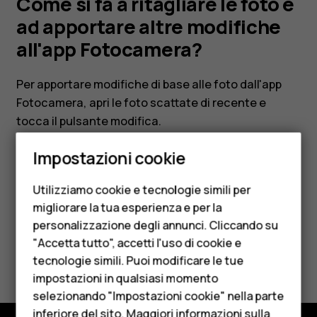
ad
Come si fa a ritagliare le foto e
ad apportare altre modifiche
apportare
all'app Fotocamera?
altre
Per apportare modifiche di base alle foto dall'app
Fotocamera, apri le foto scattate di recente e
modifiche
tocca il pulsante modifica.
Smartphone
all'app
Impostazioni cookie
Cellulari
Utilizziamo cookie e tecnologie simili per
Fotocamera?
Telefoni per anziani
migliorare la tua esperienza e per la
Ti è stato d'aiuto?
personalizzazione degli annunci. Cliccando su
Accessori
"Accetta tutto", accetti l'uso di cookie e
Sì
No
HMD Terra M
tecnologie simili. Puoi modificare le tue
impostazioni in qualsiasi momento
Per le imprese
selezionando "Impostazioni cookie" nella parte
inferiore del sito. Maggiori informazioni sulla