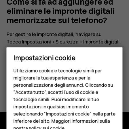
impronte
Come si fa ad aggiungere ed
eliminare le impronte digitali
digitali
memorizzate sul telefono?
memorizzate
Per gestire le impronte digitali, navigare su
Tocca
Impostazioni
>
Sicurezza
>
Impronte digitali
.
sul
Smartphone
Impostazioni cookie
Cellulari
telefono?
Utilizziamo cookie e tecnologie simili per
Telefoni per anziani
Ti è stato d'aiuto?
migliorare la tua esperienza e per la
personalizzazione degli annunci. Cliccando su
Accessori
"Accetta tutto", accetti l'uso di cookie e
Sì
No
HMD Terra M
tecnologie simili. Puoi modificare le tue
impostazioni in qualsiasi momento
Per le imprese
selezionando "Impostazioni cookie" nella parte
inferiore del sito. Maggiori informazioni sulla
Tablet
nostra
policy sui cookie
.