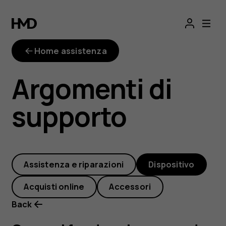
Come
si
Home assistenza
fa
Argomenti di
ad
supporto
aggiungere
ed
Assistenza e riparazioni
Dispositivo
eliminare
Acquisti online
Accessori
le
Back